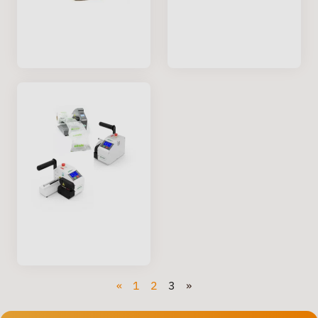
«
1
2
3
»