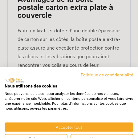
postale carton extra plate à
couvercle
Faite en kraft et dotée d’une double épaisseur
de carton sur les côtés, la boîte postale extra-
plate assure une excellente protection contre
les chocs et les vibrations que pourraient
rencontrer vos colis au cours de leur
expédition.
Politique de confidentialité
Nous utilisons des cookies
Grâce à la résistance accrue de cette boîte
Nous pouvons les placer pour analyser les données de nos visiteurs,
d’expédition, vos produits ne risquent pas
améliorer notre site Web, afficher un contenu personnalisé et vous faire vivre
une expérience inoubliable. Pour plus d'informations sur les cookies que
d’être écrasés durant leur transport ou au
nous utilisons, ouvrez les paramètres.
moment de leur manutention. En outre, sa
couverture en kraft brun assure une
Accepter tout
excellente protection contre l’humidité et les