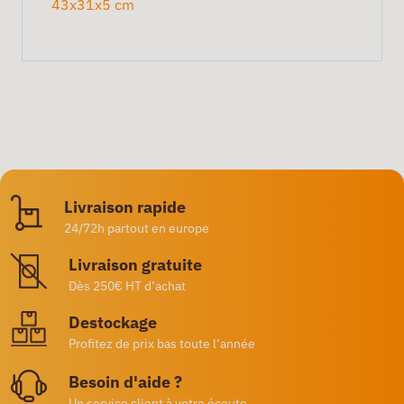
43x31x5 cm
Livraison rapide
24/72h partout en europe
Livraison gratuite
Dès 250€ HT d’achat
Destockage
Profitez de prix bas toute l’année
Besoin d'aide ?
Un service client à votre écoute