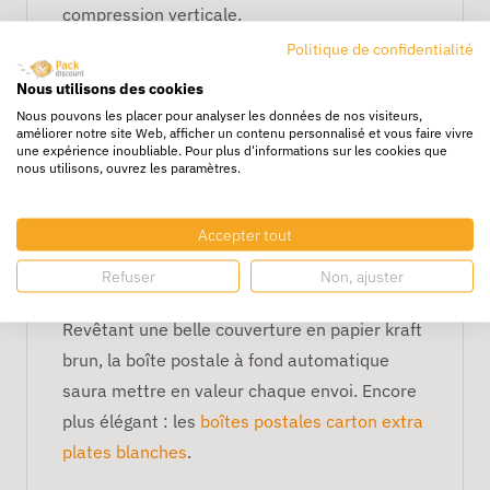
compression verticale.
Politique de confidentialité
Sécurisée :
Nous utilisons des cookies
La sécurité de son contenu est assurée par un
Nous pouvons les placer pour analyser les données de nos visiteurs,
améliorer notre site Web, afficher un contenu personnalisé et vous faire vivre
double système de fermeture. D’un côté, la
une expérience inoubliable. Pour plus d'informations sur les cookies que
nous utilisons, ouvrez les paramètres.
boîte se pare d’une bande adhésive inviolable
et d’un autre, elle est munie de patte de
renfort en guise de sécurité supplémentaire.
Accepter tout
Refuser
Non, ajuster
Esthétique :
Revêtant une belle couverture en papier kraft
brun, la boîte postale à fond automatique
saura mettre en valeur chaque envoi. Encore
plus élégant : les
boîtes postales carton extra
plates blanches
.