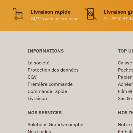
Livraison rapide
Livraison g
24/72h partout en europe
Dès 250€ HT d’
INFORMATIONS
TOP U
La société
Caisse
Protection des données
Pochet
CGV
Papier
Première commande
Adhésif
Commande rapide
Film ét
Livraison
Sac & 
NOS SERVICES
NOS I
Solutions Grands-comptes
Notre s
Nos guides
Emball