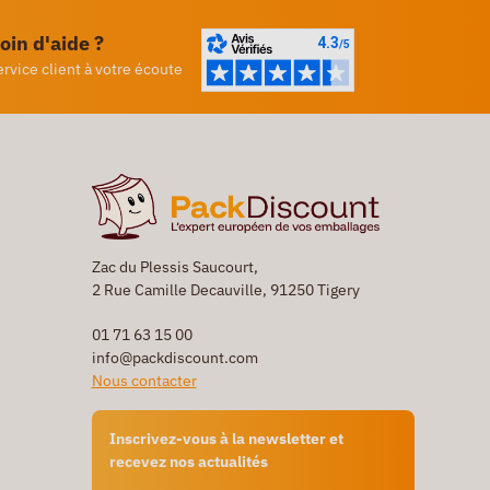
oin d'aide ?
ervice client à votre écoute
Zac du Plessis Saucourt,
2 Rue Camille Decauville, 91250 Tigery
01 71 63 15 00
info@packdiscount.com
Nous contacter
Inscrivez-vous à la newsletter et
recevez nos actualités