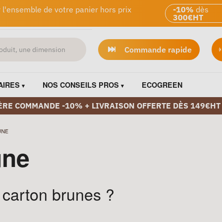
 l'ensemble de votre panier hors prix
-10%
dès
300€HT
Commande rapide
AIRES
NOS CONSEILS PROS
ECOGREEN
ÈRE COMMANDE -10% + LIVRAISON OFFERTE DÈS 149€HT
UNE
une
 carton brunes ?