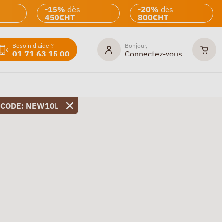
-15%
dès
-20%
dès
450€HT
800€HT
Besoin d'aide ?
Bonjour,
01 71 63 15 00
Connectez-vous
 CODE: NEW10L