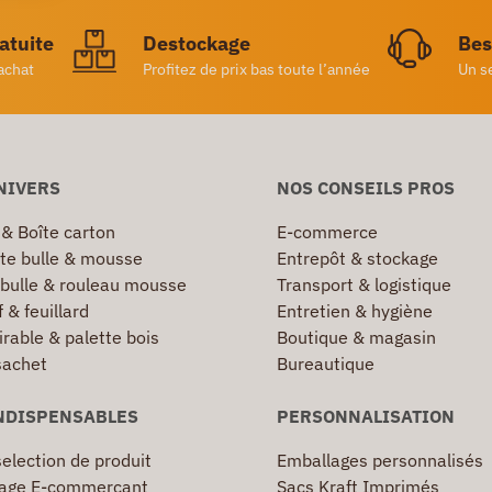
ratuite
Destockage
Bes
achat
Profitez de prix bas toute l’année
Un s
NIVERS
NOS CONSEILS PROS
 & Boîte carton
E-commerce
te bulle & mousse
Entrepôt & stockage
 bulle & rouleau mousse
Transport & logistique
 & feuillard
Entretien & hygiène
irable & palette bois
Boutique & magasin
sachet
Bureautique
NDISPENSABLES
PERSONNALISATION
election de produit
Emballages personnalisés
age E-commerçant
Sacs Kraft Imprimés