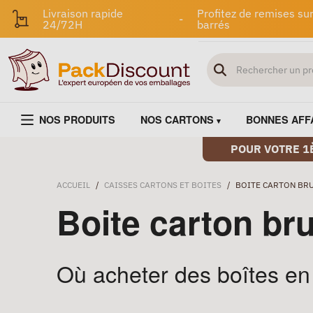
Livraison rapide
Profitez de remises sur
-
24/72H
barrés
NOS PRODUITS
NOS CARTONS
BONNES AFF
POUR VOTRE 1
ACCUEIL
/
CAISSES CARTONS ET BOITES
/
BOITE CARTON BR
Boite carton br
Où acheter des boîtes en