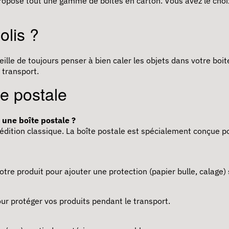
ropose tout une gamme de boites en carton. Vous avez le choix 
olis ?
ille de toujours penser à bien caler les objets dans votre boit
 transport.
e postale
t une boîte postale ?
pédition classique. La boîte postale est spécialement conçue pou
re produit pour ajouter une protection (papier bulle, calage) 
our protéger vos produits pendant le transport.