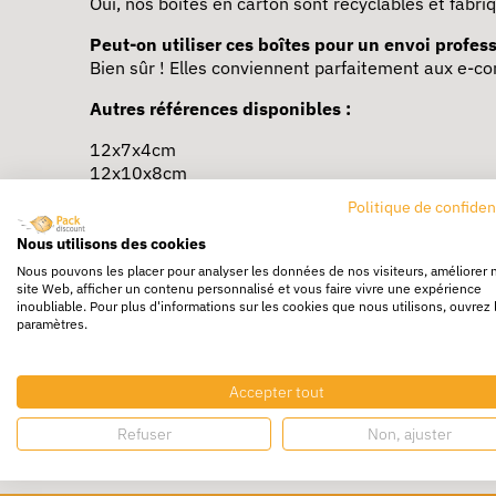
Oui, nos boîtes en carton sont recyclables et fabr
Peut-on utiliser ces boîtes pour un envoi profes
Bien sûr ! Elles conviennent parfaitement aux e-co
Autres références disponibles :
12x7x4cm
12x10x8cm
14x12x6cm
Politique de confiden
18x10x5cm
20x10x10cm
Nous utilisons des cookies
20x14x7,5cm
Nous pouvons les placer pour analyser les données de nos visiteurs, améliorer 
24x17x5cm
site Web, afficher un contenu personnalisé et vous faire vivre une expérience
inoubliable. Pour plus d'informations sur les cookies que nous utilisons, ouvrez 
25x15x10cm
paramètres.
25x20x10cm
30x24x10cm
31x21,5x7cm
Accepter tout
33x10x10cm
35x22x13cm
Refuser
Non, ajuster