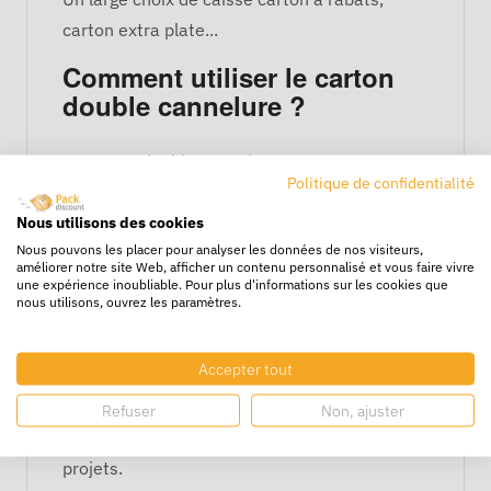
carton extra plate...
Comment utiliser le carton
double cannelure ?
Le carton double cannelure est
Politique de confidentialité
particulièrement efficace pour l'
emballage de
produits fragiles
, le
déménagement
, le
Nous utilisons des cookies
Nous pouvons les placer pour analyser les données de nos visiteurs,
transport
et le
stockage
d'objets lourds. Sa
améliorer notre site Web, afficher un contenu personnalisé et vous faire vivre
capacité à offrir une
protection
une expérience inoubliable. Pour plus d'informations sur les cookies que
nous utilisons, ouvrez les paramètres.
supplémentaire
en fait une
solution parfaite
pour sécuriser vos produits et éviter tout
Accepter tout
risque de dommage. Utilisez-le pour un
calage optimal
ou pour garantir une
Refuser
Non, ajuster
protection supplémentaire
dans tous vos
projets.