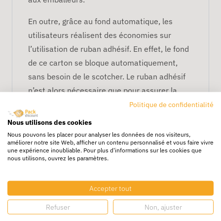
En outre, grâce au fond automatique, les
utilisateurs réalisent des économies sur
l’utilisation de ruban adhésif. En effet, le fond
de ce carton se bloque automatiquement,
sans besoin de le scotcher. Le ruban adhésif
n’est alors nécessaire que pour assurer la
fermeture de la boîte.
Politique de confidentialité
Nous utilisons des cookies
Enfin, certains modèles disposent d’une
Nous pouvons les placer pour analyser les données de nos visiteurs,
hauteur variable
, raison pour laquelle ils sont
améliorer notre site Web, afficher un contenu personnalisé et vous faire vivre
une expérience inoubliable. Pour plus d'informations sur les cookies que
très prisés dans le secteur de l’imprimerie et
nous utilisons, ouvrez les paramètres.
de l’édition. Cependant, la caisse carton à
fond automatique est parfaitement adaptée à
Accepter tout
tous les domaines d’activités.
Refuser
Non, ajuster
Fermeture de la caisse à