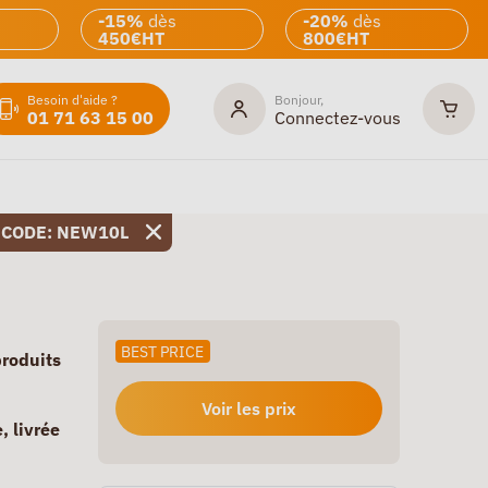
-15%
dès
-20%
dès
450€HT
800€HT
Besoin d'aide ?
Bonjour,
01 71 63 15 00
Connectez-vous
 CODE: NEW10L
BEST PRICE
produits
Voir les prix
 livrée