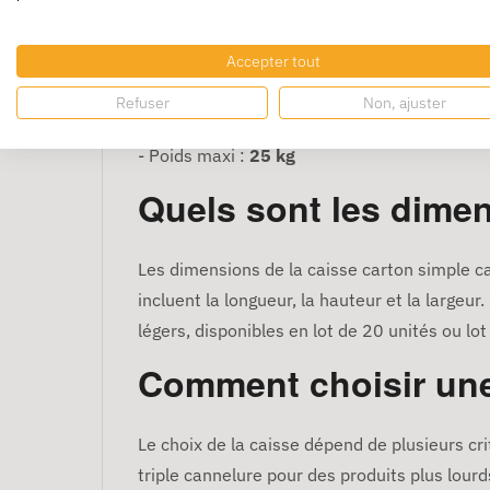
Si vos objets sont à la fois fragiles et 
Accepter tout
Format postal autorisé :
- Longueur + Largeur + Hauteur =
150 cm m
Refuser
Non, ajuster
- Longueur maxi :
60 cm
- 1 face doit mesu
- Poids maxi :
25 kg
Quels sont les dimen
Les dimensions de la caisse carton simple ca
incluent la longueur, la hauteur et la largeur
légers, disponibles en lot de 20 unités ou lo
Comment choisir une
Le choix de la caisse dépend de plusieurs cri
triple cannelure pour des produits plus lourd