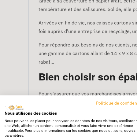
Grâce à sa couverture en papier kraft, cett
température et des salissures. Solide, elle 
Arrivées en fin de vie, nos caisses cartons
fois auprès d’une entreprise de recyclage, u
Pour répondre aux besoins de nos clients, n
une gamme de cartons allant de 14 x 9 x 8 cm 
rabat...
Bien choisir son épa
Pour s'assurer que vos marchandises arrivent
objets, trois qualités de carton s’offrent à 
Politique de confiden
correspond à son épaisseur.
Nous utilisons des cookies
Nous pouvons les placer pour analyser les données de nos visiteurs, améliorer 
Si vos objets sont peu fragiles et léger
site Web, afficher un contenu personnalisé et vous faire vivre une expérience
inoubliable. Pour plus d'informations sur les cookies que nous utilisons, ouvrez 
Si vos objets sont fragiles et lourds (ju
paramètres.