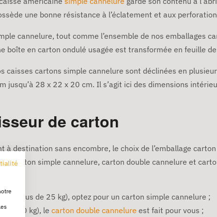
e caisse américaine
simple cannelure
garde son contenu à l’abri
possède une bonne résistance à l’éclatement et aux perforation
 simple cannelure, tout comme l’ensemble de nos emballages ca
ne boîte en carton ondulé usagée est transformée en feuille d
os caisses cartons simple cannelure sont déclinées en plusi
jusqu’à 28 x 22 x 20 cm. Il s’agit ici des dimensions intérieur
isseur de carton
 à destination sans encombre, le choix de l’emballage carton 
vous : carton simple cannelure, carton double cannelure et cart
tialité
notre
s (pas plus de 25 kg), optez pour un carton simple cannelure ;
les
squ’à 70 kg), le
carton double cannelure
est fait pour vous ;