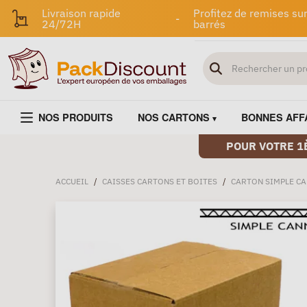
Livraison rapide
Profitez de remises sur
-
24/72H
barrés
NOS PRODUITS
NOS CARTONS
BONNES AFF
POUR VOTRE 1
ACCUEIL
/
CAISSES CARTONS ET BOITES
/
CARTON SIMPLE C