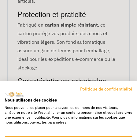
articles.
Protection et praticité
Fabriqué en
carton simple résistant
, ce
carton protège vos produits des chocs et
vibrations légers. Son fond automatique
assure un gain de temps pour l’emballage,
idéal pour les expéditions e-commerce ou le
stockage.
Caractéristiques principales
Politique de confidentialité
Dimensions : 16 x 13 x 7 cm
Fond automatique pour un montage
Nous utilisons des cookies
Nous pouvons les placer pour analyser les données de nos visiteurs,
rapide
améliorer notre site Web, afficher un contenu personnalisé et vous faire vivre
Bande adhésive intégrée pour sécuriser
une expérience inoubliable. Pour plus d'informations sur les cookies que
nous utilisons, ouvrez les paramètres.
les produits
Matériau : carton simple résistant