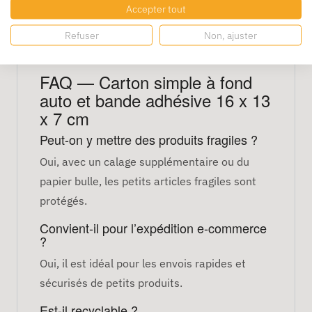
Accepter tout
Idéal pour expéditions e-commerce et
stockage
Refuser
Non, ajuster
Léger, recyclable et facile à manipuler
FAQ — Carton simple à fond
auto et bande adhésive 16 x 13
x 7 cm
Peut-on y mettre des produits fragiles ?
Oui, avec un calage supplémentaire ou du
papier bulle, les petits articles fragiles sont
protégés.
Convient-il pour l’expédition e-commerce
?
Oui, il est idéal pour les envois rapides et
sécurisés de petits produits.
Est-il recyclable ?