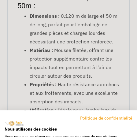
50m :
Dimensions :
0,120 m de large et 50 m
de long, parfait pour l'emballage de
grandes pièces et charges lourdes
nécessitant une protection renforcée.
Matériau :
Mousse filetée, offrant une
protection supplémentaire contre les
impacts tout en permettant à l'air de
circuler autour des produits.
Propriétés :
Haute résistance aux chocs
et aux frottements, avec une excellente
absorption des impacts.
Utilisation :
Idéale pour l'emballage de
Politique de confidentialité
matériel lourd, de machines, ou d'autres
objets nécessitant une protection
Nous utilisons des cookies
accrue pendant le transport.
Nous pouvons les placer pour analyser les données de nos visiteurs,