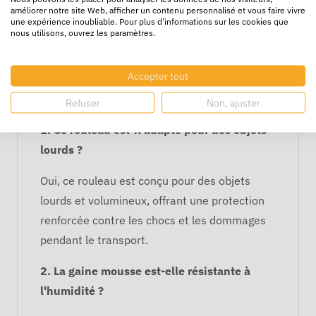
améliorer notre site Web, afficher un contenu personnalisé et vous faire vivre
Longueur :
50 mètres pour une
une expérience inoubliable. Pour plus d'informations sur les cookies que
nous utilisons, ouvrez les paramètres.
couverture étendue et plusieurs
applications d'emballage.
Accepter tout
FAQ – Rouleau de Gaine Filet
Mousse 0,120 x 50m
Refuser
Non, ajuster
1. Ce rouleau est-il adapté pour des objets
lourds ?
Oui, ce rouleau est conçu pour des objets
lourds et volumineux, offrant une protection
renforcée contre les chocs et les dommages
pendant le transport.
2. La gaine mousse est-elle résistante à
l'humidité ?