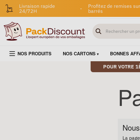
Livraison rapide
Profitez de remises sur
-
24/72H
barrés
NOS PRODUITS
NOS CARTONS
BONNES AFF
POUR VOTRE 1
Pa
Nous
La page