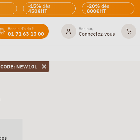
-15%
dès
-20%
dès
450€HT
800€HT
Besoin d'aide ?
Bonjour,
01 71 63 15 00
Connectez-vous
 CODE: NEW10L
e
des