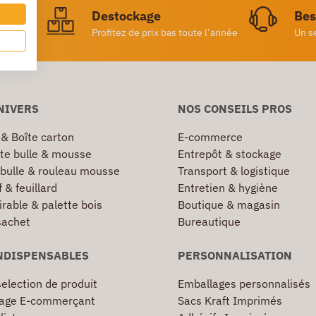
ratuite
Destockage
Bes
achat
Profitez de prix bas toute l’année
Un s
NIVERS
NOS CONSEILS PROS
 & Boîte carton
E-commerce
te bulle & mousse
Entrepôt & stockage
 bulle & rouleau mousse
Transport & logistique
 & feuillard
Entretien & hygiène
irable & palette bois
Boutique & magasin
sachet
Bureautique
NDISPENSABLES
PERSONNALISATION
election de produit
Emballages personnalisés
age E-commerçant
Sacs Kraft Imprimés