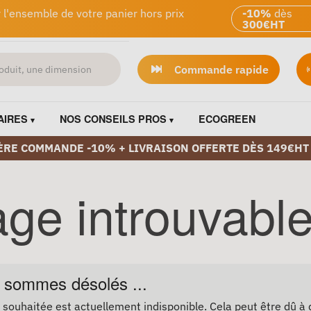
 l'ensemble de votre panier hors prix
-10%
dès
300€HT
Commande rapide
AIRES
NOS CONSEILS PROS
ECOGREEN
ÈRE COMMANDE -10% + LIVRAISON OFFERTE DÈS 149€HT
ge introuvabl
 sommes désolés ...
 souhaitée est actuellement indisponible. Cela peut être dû à 