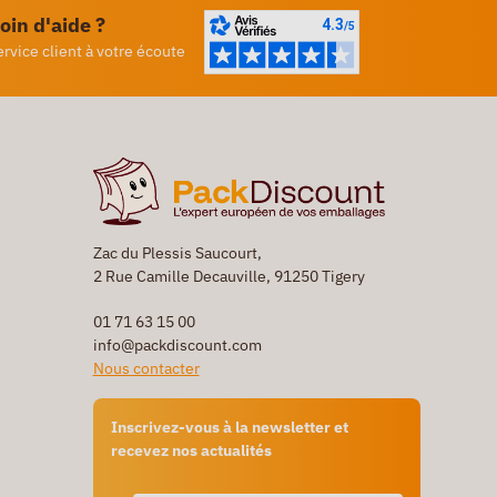
oin d'aide ?
ervice client à votre écoute
Zac du Plessis Saucourt,
2 Rue Camille Decauville, 91250 Tigery
01 71 63 15 00
info@packdiscount.com
Nous contacter
Inscrivez-vous à la newsletter et
recevez nos actualités