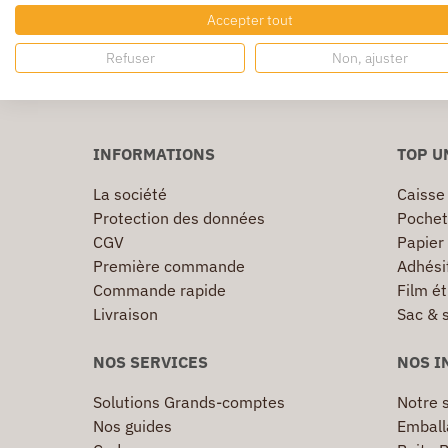
Livraison rapide
Livraison g
Accepter tout
24/72h partout en europe
Dès 250€ HT d’
Refuser
Non, ajuster
INFORMATIONS
TOP U
La société
Caisse
Protection des données
Pochet
CGV
Papier
Première commande
Adhésif
Commande rapide
Film ét
Livraison
Sac & 
NOS SERVICES
NOS I
Solutions Grands-comptes
Notre s
Nos guides
Emball