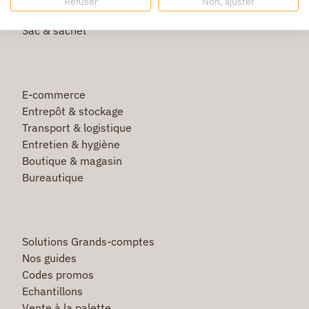
Refuser
Non, ajuster
Film étirable & palette bois
Sac & sachet
E-commerce
Entrepôt & stockage
Transport & logistique
Entretien & hygiène
Boutique & magasin
Bureautique
Solutions Grands-comptes
Nos guides
Codes promos
Echantillons
Vente à la palette