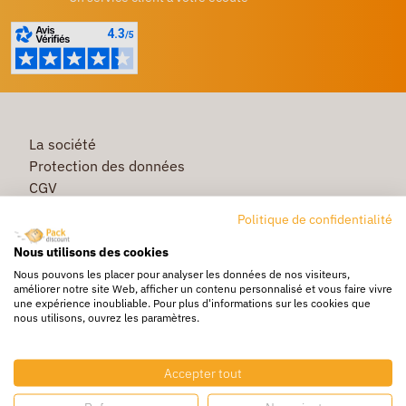
La société
Protection des données
CGV
Première commande
Politique de confidentialité
Commande rapide
Nous utilisons des cookies
Livraison
Nous pouvons les placer pour analyser les données de nos visiteurs,
améliorer notre site Web, afficher un contenu personnalisé et vous faire vivre
une expérience inoubliable. Pour plus d'informations sur les cookies que
nous utilisons, ouvrez les paramètres.
Caisse & Boîte carton
Pochette bulle & mousse
Accepter tout
Papier bulle & rouleau mousse
Adhésif & feuillard