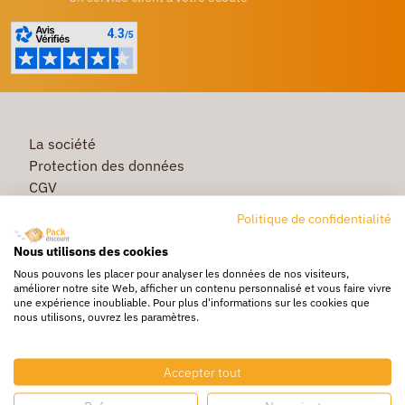
La société
Protection des données
CGV
Première commande
Politique de confidentialité
Commande rapide
Nous utilisons des cookies
Livraison
Nous pouvons les placer pour analyser les données de nos visiteurs,
améliorer notre site Web, afficher un contenu personnalisé et vous faire vivre
une expérience inoubliable. Pour plus d'informations sur les cookies que
nous utilisons, ouvrez les paramètres.
Caisse & Boîte carton
Pochette bulle & mousse
Accepter tout
Papier bulle & rouleau mousse
Adhésif & feuillard