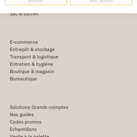
Refuser
Non, ajuster
Film étirable & palette bois
Sac & sachet
E-commerce
Entrepôt & stockage
Transport & logistique
Entretien & hygiène
Boutique & magasin
Bureautique
Solutions Grands-comptes
Nos guides
Codes promos
Echantillons
Vente à la palette