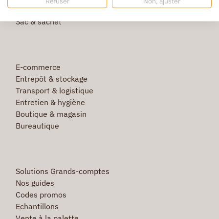
Refuser
Non, ajuster
Film étirable & palette bois
Sac & sachet
E-commerce
Entrepôt & stockage
Transport & logistique
Entretien & hygiène
Boutique & magasin
Bureautique
Solutions Grands-comptes
Nos guides
Codes promos
Echantillons
Vente à la palette