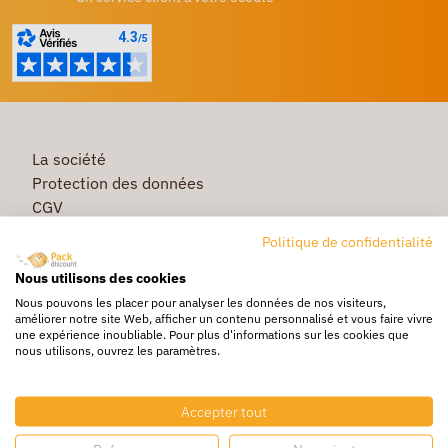
La société
Protection des données
CGV
Première commande
Politique de confidentialité
Commande rapide
Nous utilisons des cookies
Livraison
Nous pouvons les placer pour analyser les données de nos visiteurs,
améliorer notre site Web, afficher un contenu personnalisé et vous faire vivre
une expérience inoubliable. Pour plus d'informations sur les cookies que
nous utilisons, ouvrez les paramètres.
Caisse & Boîte carton
Pochette bulle & mousse
Accepter tout
Papier bulle & rouleau mousse
Adhésif & feuillard