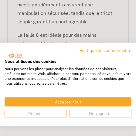
picots antidérapants assurent une
manipulation sécurisée, tandis que le tricot
souple garantit un port agréable.
La taille 8 est idéale pour des mains
légèrement larges tout en conservant une
Politique de confidentialité
bonne précision.
Nous utilisons des cookies
Picots antidérapants efficaces
Nous pouvons les placer pour analyser les données de nos visiteurs,
Bonne résistance à l’usure
améliorer notre site Web, afficher un contenu personnalisé et vous faire vivre
une expérience inoubliable. Pour plus d'informations sur les cookies que
Maintien confortable
nous utilisons, ouvrez les paramètres.
Utilisation pratique au quotidien
Accepter tout
Refuser
Non, ajuster