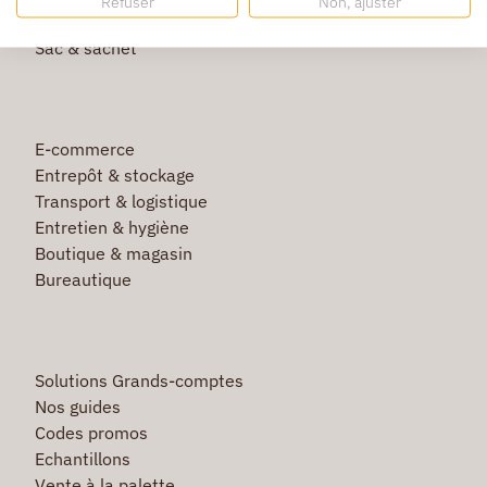
Refuser
Non, ajuster
Film étirable & palette bois
Sac & sachet
E-commerce
Entrepôt & stockage
Transport & logistique
Entretien & hygiène
Boutique & magasin
Bureautique
Solutions Grands-comptes
Nos guides
Codes promos
Echantillons
Vente à la palette