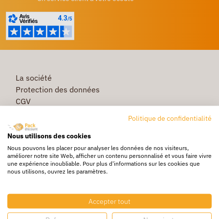
La société
Protection des données
CGV
Première commande
Politique de confidentialité
Commande rapide
Nous utilisons des cookies
Livraison
Nous pouvons les placer pour analyser les données de nos visiteurs,
améliorer notre site Web, afficher un contenu personnalisé et vous faire vivre
une expérience inoubliable. Pour plus d'informations sur les cookies que
nous utilisons, ouvrez les paramètres.
Caisse & Boîte carton
Pochette bulle & mousse
Accepter tout
Papier bulle & rouleau mousse
Adhésif & feuillard