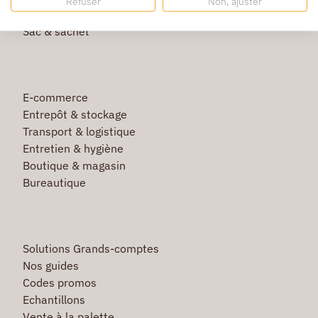
Refuser
Non, ajuster
Film étirable & palette bois
Sac & sachet
E-commerce
Entrepôt & stockage
Transport & logistique
Entretien & hygiène
Boutique & magasin
Bureautique
Solutions Grands-comptes
Nos guides
Codes promos
Echantillons
Vente à la palette