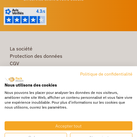
La société
Protection des données
CGV
Première commande
Politique de confidentialité
Commande rapide
Nous utilisons des cookies
Livraison
Nous pouvons les placer pour analyser les données de nos visiteurs,
améliorer notre site Web, afficher un contenu personnalisé et vous faire vivre
une expérience inoubliable. Pour plus d'informations sur les cookies que
nous utilisons, ouvrez les paramètres.
Caisse & Boîte carton
Pochette bulle & mousse
Accepter tout
Papier bulle & rouleau mousse
Adhésif & feuillard