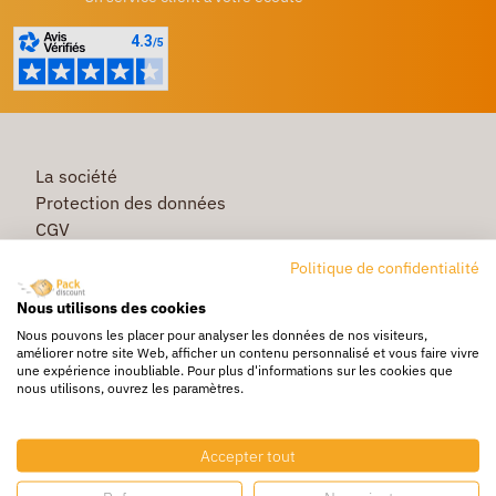
La société
Protection des données
CGV
Première commande
Politique de confidentialité
Commande rapide
Nous utilisons des cookies
Livraison
Nous pouvons les placer pour analyser les données de nos visiteurs,
améliorer notre site Web, afficher un contenu personnalisé et vous faire vivre
une expérience inoubliable. Pour plus d'informations sur les cookies que
nous utilisons, ouvrez les paramètres.
Caisse & Boîte carton
Pochette bulle & mousse
Accepter tout
Papier bulle & rouleau mousse
Adhésif & feuillard