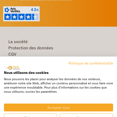
La société
Protection des données
CGV
Première commande
Politique de confidentialité
Commande rapide
Nous utilisons des cookies
Livraison
Nous pouvons les placer pour analyser les données de nos visiteurs,
améliorer notre site Web, afficher un contenu personnalisé et vous faire vivre
une expérience inoubliable. Pour plus d'informations sur les cookies que
nous utilisons, ouvrez les paramètres.
Caisse & Boîte carton
Pochette bulle & mousse
Accepter tout
Papier bulle & rouleau mousse
Adhésif & feuillard