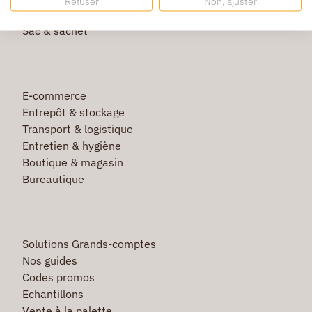
Refuser
Non, ajuster
Film étirable & palette bois
Sac & sachet
E-commerce
Entrepôt & stockage
Transport & logistique
Entretien & hygiène
Boutique & magasin
Bureautique
Solutions Grands-comptes
Nos guides
Codes promos
Echantillons
Vente à la palette