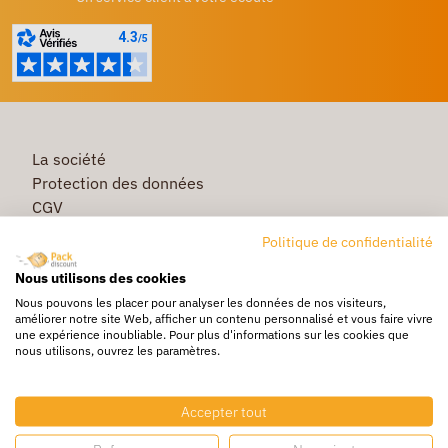
La société
Protection des données
CGV
Première commande
Politique de confidentialité
Commande rapide
Nous utilisons des cookies
Livraison
Nous pouvons les placer pour analyser les données de nos visiteurs,
améliorer notre site Web, afficher un contenu personnalisé et vous faire vivre
une expérience inoubliable. Pour plus d'informations sur les cookies que
nous utilisons, ouvrez les paramètres.
Caisse & Boîte carton
Pochette bulle & mousse
Accepter tout
Papier bulle & rouleau mousse
Adhésif & feuillard