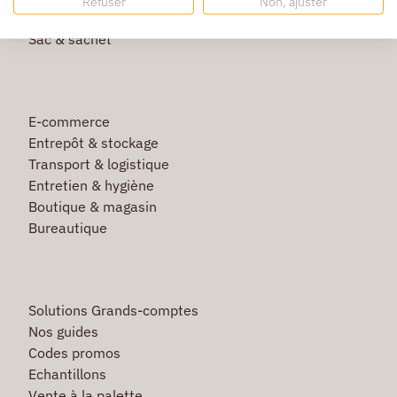
Refuser
Non, ajuster
Film étirable & palette bois
Sac & sachet
E-commerce
Entrepôt & stockage
Transport & logistique
Entretien & hygiène
Boutique & magasin
Bureautique
Solutions Grands-comptes
Nos guides
Codes promos
Echantillons
Vente à la palette