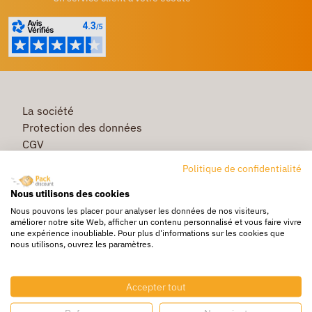
La société
Protection des données
CGV
Première commande
Politique de confidentialité
Commande rapide
Nous utilisons des cookies
Livraison
Nous pouvons les placer pour analyser les données de nos visiteurs,
améliorer notre site Web, afficher un contenu personnalisé et vous faire vivre
une expérience inoubliable. Pour plus d'informations sur les cookies que
nous utilisons, ouvrez les paramètres.
Caisse & Boîte carton
Pochette bulle & mousse
Accepter tout
Papier bulle & rouleau mousse
Adhésif & feuillard