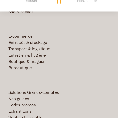
Refuser
Non, ajuster
Film étirable & palette bois
Sac & sachet
E-commerce
Entrepôt & stockage
Transport & logistique
Entretien & hygiène
Boutique & magasin
Bureautique
Solutions Grands-comptes
Nos guides
Codes promos
Echantillons
Vente à la palette