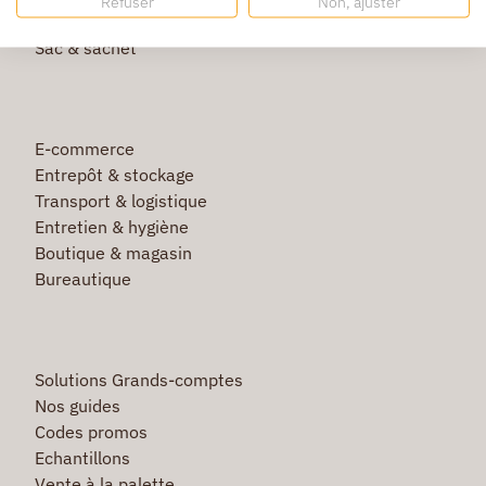
Refuser
Non, ajuster
Film étirable & palette bois
Sac & sachet
E-commerce
Entrepôt & stockage
Transport & logistique
Entretien & hygiène
Boutique & magasin
Bureautique
Solutions Grands-comptes
Nos guides
Codes promos
Echantillons
Vente à la palette