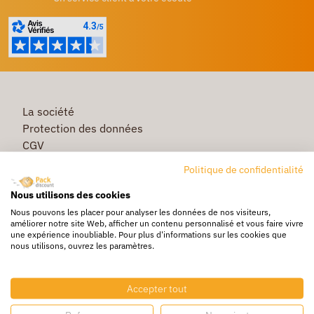
La société
Protection des données
CGV
Première commande
Politique de confidentialité
Commande rapide
Nous utilisons des cookies
Livraison
Nous pouvons les placer pour analyser les données de nos visiteurs,
améliorer notre site Web, afficher un contenu personnalisé et vous faire vivre
une expérience inoubliable. Pour plus d'informations sur les cookies que
nous utilisons, ouvrez les paramètres.
Caisse & Boîte carton
Pochette bulle & mousse
Accepter tout
Papier bulle & rouleau mousse
Adhésif & feuillard