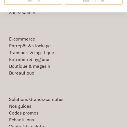
Refuser
Non, ajuster
Film étirable & palette bois
Sac & sachet
E-commerce
Entrepôt & stockage
Transport & logistique
Entretien & hygiène
Boutique & magasin
Bureautique
Solutions Grands-comptes
Nos guides
Codes promos
Echantillons
Vente à la palette