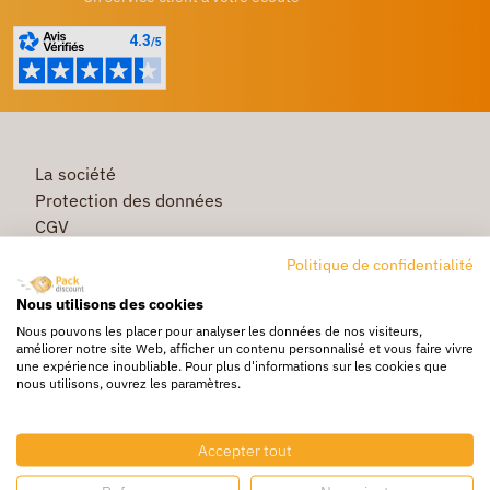
La société
Protection des données
CGV
Première commande
Politique de confidentialité
Commande rapide
Nous utilisons des cookies
Livraison
Nous pouvons les placer pour analyser les données de nos visiteurs,
améliorer notre site Web, afficher un contenu personnalisé et vous faire vivre
une expérience inoubliable. Pour plus d'informations sur les cookies que
nous utilisons, ouvrez les paramètres.
Caisse & Boîte carton
Pochette bulle & mousse
Accepter tout
Papier bulle & rouleau mousse
Adhésif & feuillard