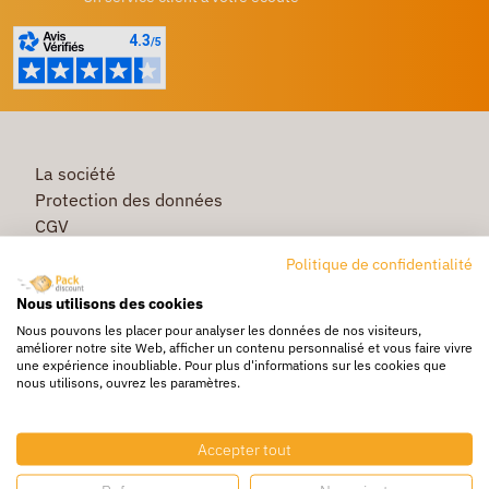
La société
Protection des données
CGV
Première commande
Politique de confidentialité
Commande rapide
Nous utilisons des cookies
Livraison
Nous pouvons les placer pour analyser les données de nos visiteurs,
améliorer notre site Web, afficher un contenu personnalisé et vous faire vivre
une expérience inoubliable. Pour plus d'informations sur les cookies que
nous utilisons, ouvrez les paramètres.
Caisse & Boîte carton
Pochette bulle & mousse
Accepter tout
Papier bulle & rouleau mousse
Adhésif & feuillard