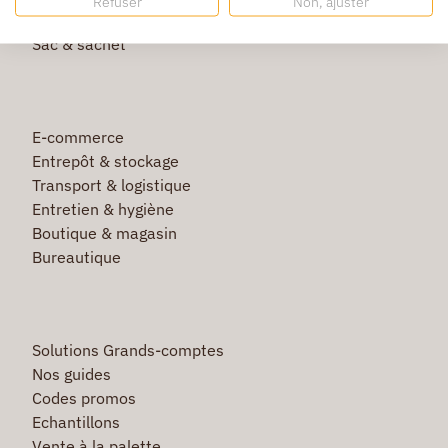
Refuser
Non, ajuster
Film étirable & palette bois
Sac & sachet
E-commerce
Entrepôt & stockage
Transport & logistique
Entretien & hygiène
Boutique & magasin
Bureautique
Solutions Grands-comptes
Nos guides
Codes promos
Echantillons
Vente à la palette