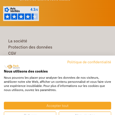
La société
Protection des données
CGV
Première commande
Politique de confidentialité
Commande rapide
Nous utilisons des cookies
Livraison
Nous pouvons les placer pour analyser les données de nos visiteurs,
améliorer notre site Web, afficher un contenu personnalisé et vous faire vivre
une expérience inoubliable. Pour plus d'informations sur les cookies que
nous utilisons, ouvrez les paramètres.
Caisse & Boîte carton
Pochette bulle & mousse
Accepter tout
Papier bulle & rouleau mousse
Adhésif & feuillard