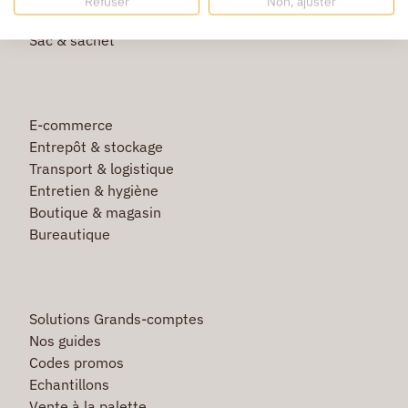
Refuser
Non, ajuster
Film étirable & palette bois
Sac & sachet
E-commerce
Entrepôt & stockage
Transport & logistique
Entretien & hygiène
Boutique & magasin
Bureautique
Solutions Grands-comptes
Nos guides
Codes promos
Echantillons
Vente à la palette