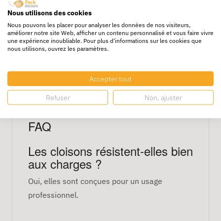
flexibilité totale du rangement interne.
Nous utilisons des cookies
Caractéristiques techniques
Nous pouvons les placer pour analyser les données de nos visiteurs,
améliorer notre site Web, afficher un contenu personnalisé et vous faire vivre
une expérience inoubliable. Pour plus d'informations sur les cookies que
nous utilisons, ouvrez les paramètres.
Dimensions : 500 × 310 × 250 mm
Volume : 33 litres
Couleur : bleu
Accepter tout
Cloisons : amovibles et configurables
Refuser
Non, ajuster
Lot : 8 bacs
FAQ
Les cloisons résistent-elles bien
aux charges ?
Oui, elles sont conçues pour un usage
professionnel.