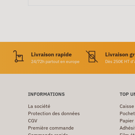
Livraison rapide
Livraison g
24/72h partout en europe
Dès 250€ HT d’
INFORMATIONS
TOP U
La société
Caisse
Protection des données
Pochet
CGV
Papier
Première commande
Adhésif