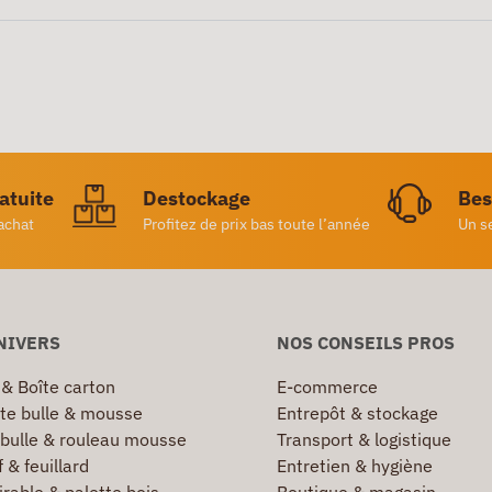
ratuite
Destockage
Bes
achat
Profitez de prix bas toute l’année
Un s
NIVERS
NOS CONSEILS PROS
 & Boîte carton
E-commerce
te bulle & mousse
Entrepôt & stockage
 bulle & rouleau mousse
Transport & logistique
 & feuillard
Entretien & hygiène