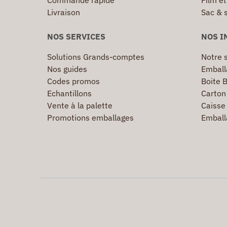
Commande rapide
Film ét
Livraison
Sac & 
NOS SERVICES
NOS I
Solutions Grands-comptes
Notre s
Nos guides
Emball
Codes promos
Boite B
Echantillons
Carton 
Vente à la palette
Caisse 
Promotions emballages
Emball