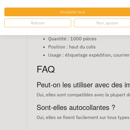
appliquer, elles assurent une visibilité opti
Caractéristiques
Accepter tout
Refuser
Non, ajuster
Format : 105 x 40 mm
Quantité : 1000 pièces
Position : haut du colis
Usage : étiquetage expédition, courrier 
FAQ
Peut-on les utiliser avec des 
Oui, elles sont compatibles avec la plupart d
Sont-elles autocollantes ?
Oui, elles se fixent facilement sur tous types 