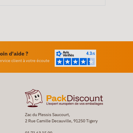
oin d'aide ?
ervice client à votre écoute
Zac du Plessis Saucourt,
2 Rue Camille Decauville, 91250 Tigery