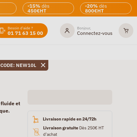
-15%
dès
-20%
dès
450€HT
800€HT
Besoin d'aide ?
Bonjour,
01 71 63 15 00
Connectez-vous
 CODE: NEW10L
fluide et
ique.
Livraison rapide en 24/72h
Livraison gratuite
Dès 250€ HT
d’achat