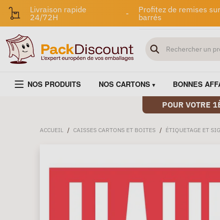
Livraison rapide
Profitez de remises sur
-
24/72H
barrés
NOS PRODUITS
NOS CARTONS
BONNES AFF
POUR VOTRE 1
ACCUEIL
/
CAISSES CARTONS ET BOITES
/
ÉTIQUETAGE ET SI