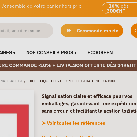
 l'ensemble de votre panier hors prix
-10%
dès
300€HT
Commande rapide
AIRES
NOS CONSEILS PROS
ECOGREEN
ÈRE COMMANDE -10% + LIVRAISON OFFERTE DÈS 149€HT
GNALISATION
/
1000 ETIQUETTES D'EXPÉDITION HAUT 105X40MM
Signalisation claire et efficace pour vos
emballages, garantissant une expédition 
sans erreur, et facilitant la gestion logist
➤ Voir toutes les références