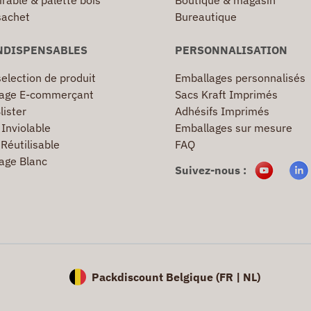
irable & palette bois
Boutique & magasin
sachet
Bureautique
NDISPENSABLES
PERSONNALISATION
election de produit
Emballages personnalisés
age E-commerçant
Sacs Kraft Imprimés
lister
Adhésifs Imprimés
Inviolable
Emballages sur mesure
Réutilisable
FAQ
age Blanc
Suivez-nous :
Packdiscount Belgique (
FR |
NL)