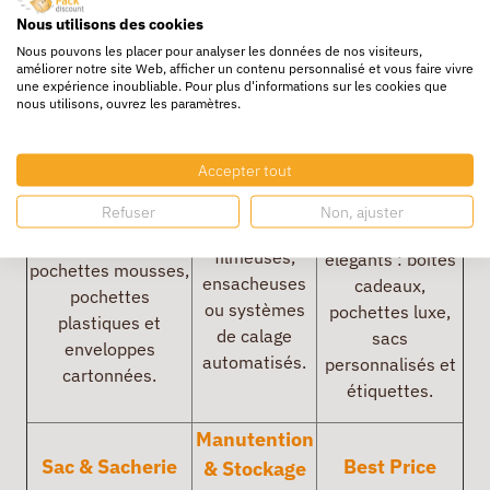
normes.
Nous utilisons des cookies
Packaging
Nous pouvons les placer pour analyser les données de nos visiteurs,
Enveloppe &
améliorer notre site Web, afficher un contenu personnalisé et vous faire vivre
Machine
boutique &
une expérience inoubliable. Pour plus d'informations sur les cookies que
Pochette
d'emballage
nous utilisons, ouvrez les paramètres.
magasin
Envoyez vos
Gagnez en
Valorisez l’image
documents en toute
Accepter tout
efficacité avec
de votre marque
sécurité avec nos
nos machines
avec nos
Refuser
Non, ajuster
enveloppes kraft,
à cercler,
packagings
pochettes bulles,
filmeuses,
élégants : boîtes
pochettes mousses,
ensacheuses
cadeaux,
pochettes
ou systèmes
pochettes luxe,
plastiques et
de calage
sacs
enveloppes
automatisés.
personnalisés et
cartonnées.
étiquettes.
Manutention
Sac & Sacherie
Best Price
& Stockage