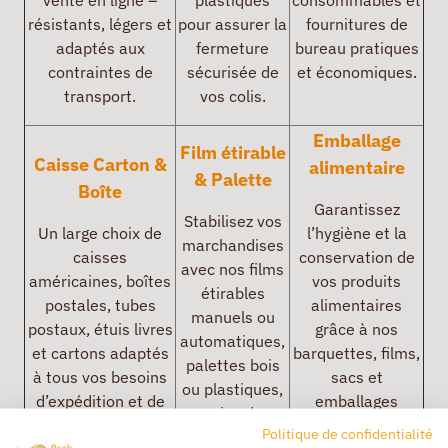
résistants, légers et
pour assurer la
fournitures de
adaptés aux
fermeture
bureau pratiques
contraintes de
sécurisée de
et économiques.
transport.
vos colis.
Emballage
Film étirable
Caisse Carton &
alimentaire
& Palette
Boîte
Garantissez
Stabilisez vos
Un large choix de
l’hygiène et la
marchandises
caisses
conservation de
avec nos films
américaines, boîtes
vos produits
étirables
postales, tubes
alimentaires
manuels ou
postaux, étuis livres
grâce à nos
automatiques,
et cartons adaptés
barquettes, films,
palettes bois
à tous vos besoins
sacs et
ou plastiques,
d’expédition et de
emballages
coins de
stockage.
adaptés aux
Politique de confidentialité
palettes.