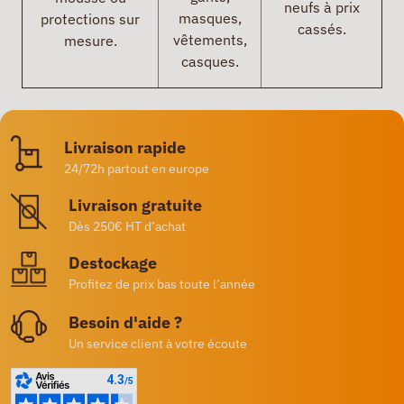
neufs à prix
masques,
protections sur
cassés.
vêtements,
mesure.
casques.
Livraison rapide
24/72h partout en europe
Livraison gratuite
Dès 250€ HT d’achat
Destockage
Profitez de prix bas toute l’année
Besoin d'aide ?
Un service client à votre écoute