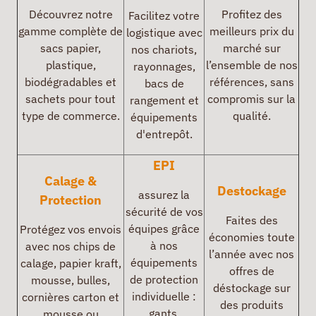
Découvrez notre
Profitez des
Facilitez votre
gamme complète de
meilleurs prix du
logistique avec
sacs papier,
marché sur
nos chariots,
plastique,
l’ensemble de nos
rayonnages,
biodégradables et
références, sans
bacs de
sachets pour tout
compromis sur la
rangement et
type de commerce.
qualité.
équipements
d'entrepôt.
EPI
Calage &
Destockage
assurez la
Protection
sécurité de vos
Faites des
équipes grâce
Protégez vos envois
économies toute
à nos
avec nos chips de
l’année avec nos
équipements
calage, papier kraft,
offres de
de protection
mousse, bulles,
déstockage sur
individuelle :
cornières carton et
des produits
gants,
mousse ou