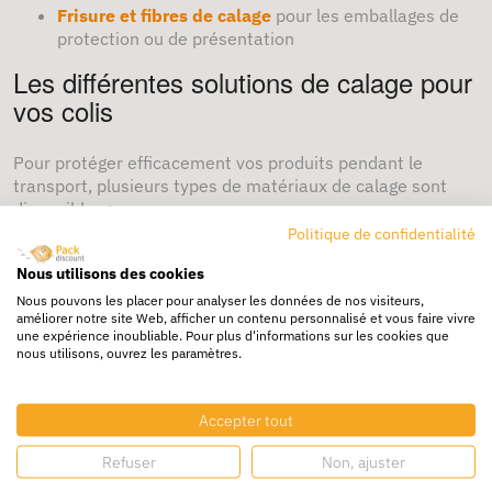
Frisure et fibres de calage
pour les emballages de
protection ou de présentation
Les différentes solutions de calage pour
vos colis
Pour protéger efficacement vos produits pendant le
transport, plusieurs types de matériaux de calage sont
disponibles :
Politique de confidentialité
Calage papier
: papier kraft, papier de calage ou
papier froissé pour combler les vides dans les
Nous utilisons des cookies
cartons.
Nous pouvons les placer pour analyser les données de nos visiteurs,
améliorer notre site Web, afficher un contenu personnalisé et vous faire vivre
Calage mousse
: film mousse ou profilés de
une expérience inoubliable. Pour plus d'informations sur les cookies que
nous utilisons, ouvrez les paramètres.
protection pour éviter les rayures et absorber les
chocs.
Accepter tout
Particules de calage
: également appelées chips de
calage, elles sont légères et permettent de stabiliser
Refuser
Non, ajuster
les produits dans les colis.