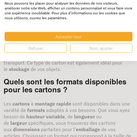
déménagement ?
Nous pouvons les placer pour analyser les données de nos visiteurs,
améliorer notre site Web, afficher un contenu personnalisé et vous faire vivre
une expérience inoubliable. Pour plus d'informations sur les cookies que
Le
carton de déménagement
est un élément essentiel
nous utilisons, ouvrez les paramètres.
pour un déménagement organisé. Grâce au
montage
rapide
, vous pouvez préparer vos boîtes en un rien de
Accepter tout
temps. Utilisez-les pour ranger vos affaires en toute
sécurité, et assurez-vous de bien les fermer avec de
Refuser
Non, ajuster
la
fermeture adhésive
. Beaucoup de cartons de
déménagement sont dotés de
poignées
, facilitant leur
transport. Ce type de carton est également idéal pour
le
stockage
de vos objets.
Quels sont les formats disponibles
pour les cartons ?
Les
cartons
à
montage rapide
sont disponibles dans une
variété de
formats
adaptés à vos besoins. Que vous ayez
besoin de
hauteur variable
, de
longueur
ou
de
largeur
spécifiques, vous trouverez des cartons
aux
dimensions
parfaites pour l’
emballage
de vos
articles. Choisissez un format qui correspond à la taille de