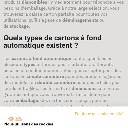
produits
disponibles
immédiatement pour répondre à vos
besoins d'emballage. Grâce à notre large sélection, vous
trouverez la caisse carton parfaite pour toutes vos
utilisations, qu’il s’agisse de
déménagements
ou
de
stockage
.
Quels types de cartons à fond
automatique existent ?
Les
cartons à fond automatique
sont disponibles en
plusieurs
types
et formes pour s’adapter à différents
besoins et conditionnement. Vous pouvez opter pour des
cartons en
simple cannelure
pour des produits légers ou
des modèles en
double cannelure
pour des articles plus
lourds et fragiles. Les formats et
dimensions
sont variés,
garantissant que vous trouverez la taille idéale pour
votre
emballage
. Ces cartons sont conçus pour un
montage rapide, avec un fond automatique qui se ferme
sans effort.
Politique de confidentialité
Comment utiliser un carton de
Nous utilisons des cookies