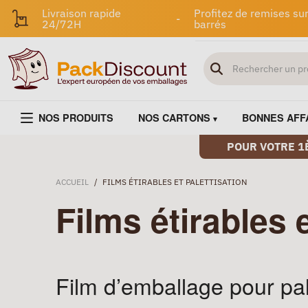
Livraison rapide
Profitez de remises sur
-
24/72H
barrés
NOS PRODUITS
NOS CARTONS
BONNES AFF
POUR VOTRE 1
ACCUEIL
/
FILMS ÉTIRABLES ET PALETTISATION
Films étirables e
Film d’emballage pour pal