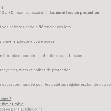
 ?
 20 à 30 microns, associé à des
cornières de protection
.
 vos palettes et de différencier vos lots.
ssionnelle adapté à votre usage.
 étirable et cornières, et optimisez la tension.
recyclées, filets et coiffes de protection.
ne est recommandée pour les palettes régulières, lourdes ou v
tions ?
 film étirable
oposée par Packdiscount