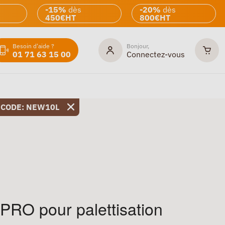
-15%
dès
-20%
dès
450€HT
800€HT
Besoin d'aide ?
Bonjour,
01 71 63 15 00
Connectez-vous
 CODE: NEW10L
 PRO pour palettisation