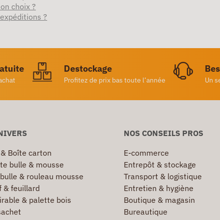
on choix ?
 expéditions ?
ratuite
Destockage
Bes
achat
Profitez de prix bas toute l’année
Un s
NIVERS
NOS CONSEILS PROS
 & Boîte carton
E-commerce
te bulle & mousse
Entrepôt & stockage
 bulle & rouleau mousse
Transport & logistique
 & feuillard
Entretien & hygiène
irable & palette bois
Boutique & magasin
sachet
Bureautique