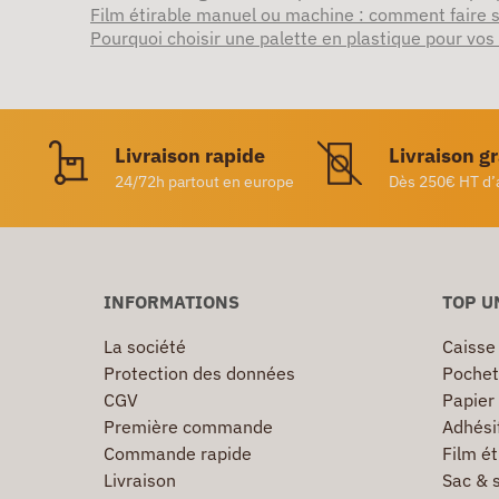
Film étirable manuel ou machine : comment faire s
Pourquoi choisir une palette en plastique pour vos
Livraison rapide
Livraison g
24/72h partout en europe
Dès 250€ HT d’
INFORMATIONS
TOP U
La société
Caisse
Protection des données
Pochet
CGV
Papier
Première commande
Adhésif
Commande rapide
Film ét
Livraison
Sac & 