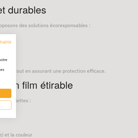
et durables
oposons des solutions écoresponsables :
tialité
notre
les
rbone tout en assurant une protection efficace.
 son film étirable
 vos palettes :
ndises
) et la couleur