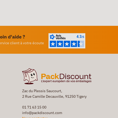
oin d'aide ?
ervice client à votre écoute
Zac du Plessis Saucourt,
2 Rue Camille Decauville, 91250 Tigery
01 71 63 15 00
info@packdiscount.com