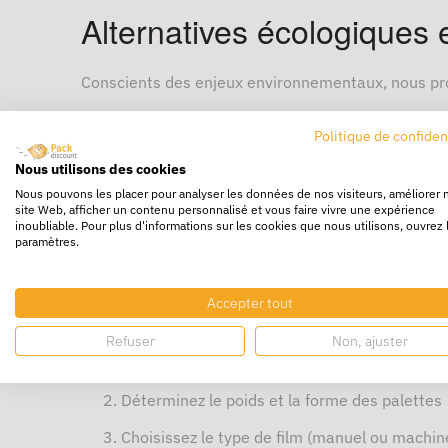
Alternatives écologiques 
Conscients des enjeux environnementaux, nous pr
Films étirables recyclables
Politique de confiden
Palettes recyclées ou perdues
Nous utilisons des cookies
Filets de papier et coiffes pour palettes
Nous pouvons les placer pour analyser les données de nos visiteurs, améliorer 
site Web, afficher un contenu personnalisé et vous faire vivre une expérience
inoubliable. Pour plus d'informations sur les cookies que nous utilisons, ouvrez 
Ces solutions permettent de réduire l’empreinte ca
paramètres.
Conseils pour bien choisir
Accepter tout
Pour sélectionner le film plastique le plus adapté à
Refuser
Non, ajuster
Analysez la nature et la fragilité des marcha
Déterminez le poids et la forme des palettes
Choisissez le type de film (manuel ou machine