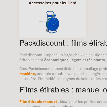
Accessoires pour feuillard
Packdiscount : films étira
Packdiscount propose un large choix de solutions
étirables sont
économiques, légers et résistants
,
Chez Packdiscount, spécialiste de l’emballage pr
machine,
adaptés à toutes vos palettes : légères, 
poussière, l’humidité, les rayons du soleil et les ch
Films étirables : manuel
Film étirable manuel
: idéal pour les petites série
ou sécuriser vos marchandises.