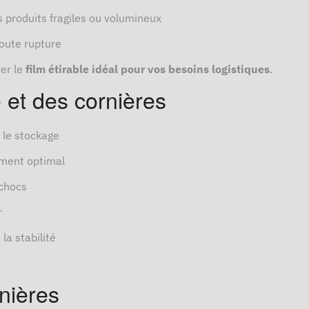
s produits fragiles ou volumineux
oute rupture
ver le
film étirable idéal pour vos besoins logistiques
.
e et des cornières
 le stockage
ement optimal
 chocs
r
la stabilité
rnières