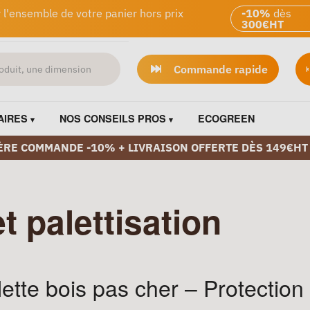
 l'ensemble de votre panier hors prix
-10%
dès
300€HT
Commande rapide
AIRES
NOS CONSEILS PROS
ECOGREEN
ÈRE COMMANDE -10% + LIVRAISON OFFERTE DÈS 149€HT
t palettisation
ette bois pas cher – Protection