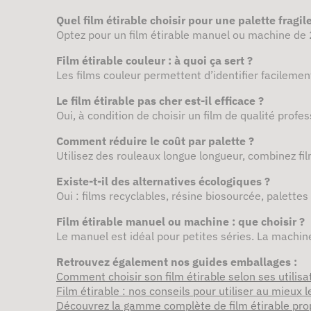
Quel film étirable choisir pour une palette fragile
Optez pour un film étirable manuel ou machine de
Film étirable couleur : à quoi ça sert ?
Les films couleur permettent d’identifier facilement
Le film étirable pas cher est-il efficace ?
Oui, à condition de choisir un film de qualité profe
Comment réduire le coût par palette ?
Utilisez des rouleaux longue longueur, combinez film
Existe-t-il des alternatives écologiques ?
Oui : films recyclables, résine biosourcée, palettes 
Film étirable manuel ou machine : que choisir ?
Le manuel est idéal pour petites séries. La machi
Retrouvez également nos guides emballages :
Comment choisir son film étirable selon ses utilisa
Film étirable : nos conseils pour utiliser au mieux le
Découvrez la gamme complète de film étirable pr