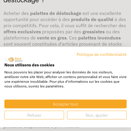
Acheter des
palettes de déstockage
est une excellente
opportunité pour accéder à des
produits de qualité
à des
prix compétitifs. Pour cela, il vous suffit de rechercher des
offres exclusives
proposées par des
grossistes
ou des
plateformes de
vente en gros
. Ces
palettes invendues
sont souvent constituées d'articles provenant de stocks
excédentaires ou de fins de série, ce qui vous permet
Politique de confidentialité
d'acheter à moindre coût.
Nous utilisons des cookies
Où trouver des palettes invendues pour
Nous pouvons les placer pour analyser les données de nos visiteurs,
stockage ?
améliorer notre site Web, afficher un contenu personnalisé et vous faire vivre
une expérience inoubliable. Pour plus d'informations sur les cookies que
nous utilisons, ouvrez les paramètres.
Il existe plusieurs moyens de
trouver
des
palettes
invendues
. Vous pouvez vous tourner vers des
grossistes
spécialisés dans le
déstockage
ou explorer des
sites de
Accepter tout
déstockage en ligne
qui offrent des
marchandises en
gros
. Ces
plateformes de déstockage
professionnel
Refuser
Non, ajuster
mettent à votre disposition une grande variété de
produits disponibles
à prix réduits.