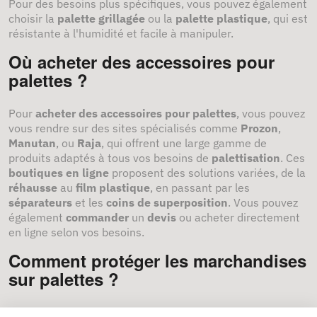
Pour des besoins plus spécifiques, vous pouvez également
choisir la
palette grillagée
ou la
palette plastique
, qui est
résistante à l'humidité et facile à manipuler.
Où acheter des accessoires pour
palettes ?
Pour
acheter des accessoires pour palettes
, vous pouvez
vous rendre sur des sites spécialisés comme
Prozon
,
Manutan
, ou
Raja
, qui offrent une large gamme de
produits adaptés à tous vos besoins de
palettisation
. Ces
boutiques en ligne
proposent des solutions variées, de la
réhausse
au
film plastique
, en passant par les
séparateurs
et les
coins de superposition
. Vous pouvez
également
commander
un
devis
ou acheter directement
en ligne selon vos besoins.
Comment protéger les marchandises
sur palettes ?
Protéger les
marchandises sur palettes
est crucial pour