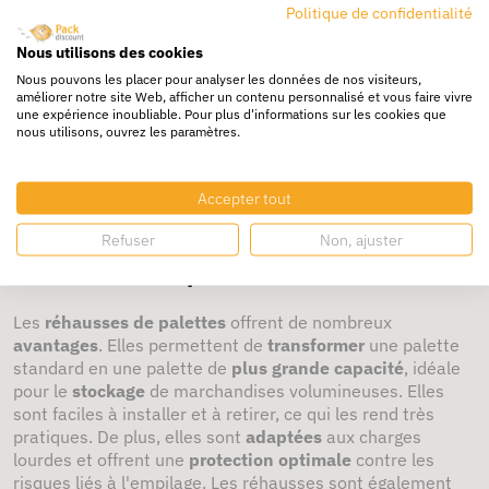
Politique de confidentialité
éviter tout dommage pendant le
transport
ou le
stockage
.
L'utilisation de
film plastique
permet de maintenir les
Nous utilisons des cookies
articles bien en place, tandis que les
accessoires de
Nous pouvons les placer pour analyser les données de nos visiteurs,
palettisation
comme les
couvercles
, les
intercalaires
, et
améliorer notre site Web, afficher un contenu personnalisé et vous faire vivre
les
séparateurs
ajoutent un niveau de
protection
une expérience inoubliable. Pour plus d'informations sur les cookies que
supplémentaire. Ces accessoires garantissent une
nous utilisons, ouvrez les paramètres.
stabilité
de la charge, et un
conditionnement
adéquat
protège les produits contre la poussière, l'humidité et les
risques mécaniques.
Accepter tout
Quels sont les avantages des
Refuser
Non, ajuster
réhausses de palettes ?
Les
réhausses de palettes
offrent de nombreux
avantages
. Elles permettent de
transformer
une palette
standard en une palette de
plus grande capacité
, idéale
pour le
stockage
de marchandises volumineuses. Elles
sont faciles à installer et à retirer, ce qui les rend très
pratiques. De plus, elles sont
adaptées
aux charges
lourdes et offrent une
protection optimale
contre les
risques liés à l'empilage. Les réhausses sont également