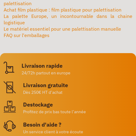
palettisation
Achat film plastique : film plastique pour palettisation
La palette Europe, un incontournable dans la chaine
logistique
Le matériel essentiel pour une palettisation manuelle
FAQ sur l'emballages
Livraison rapide
24/72h partout en europe
Livraison gratuite
Dès 250€ HT d’achat
Destockage
Profitez de prix bas toute l’année
Besoin d'aide ?
Un service client à votre écoute