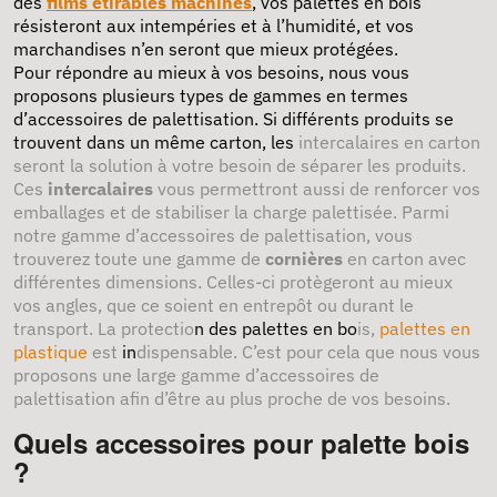
des
films étirables machines
, vos palettes en bois
résisteront aux intempéries et à l’humidité, et vos
marchandises n’en seront que mieux protégées.
Pour répondre au mieux à vos besoins, nous vous
proposons plusieurs types de gammes en termes
d’accessoires de palettisation. Si différents produits se
trouvent dans un même carton, les
intercalaires en carton
seront la solution à votre besoin de séparer les produits.
Ces
intercalaires
vous permettront aussi de renforcer vos
emballages et de stabiliser la charge palettisée. Parmi
notre gamme d’accessoires de palettisation, vous
trouverez toute une gamme de
cornières
en carton avec
différentes dimensions. Celles-ci protègeront au mieux
vos angles, que ce soient en entrepôt ou durant le
transport. La protectio
n des palettes en bo
is,
palettes en
plastique
est
i
n
dispensable. C’est pour cela que nous vous
proposons une large gamme d’accessoires de
palettisation afin d’être au plus proche de vos besoins.
Quels accessoires pour palette bois
?