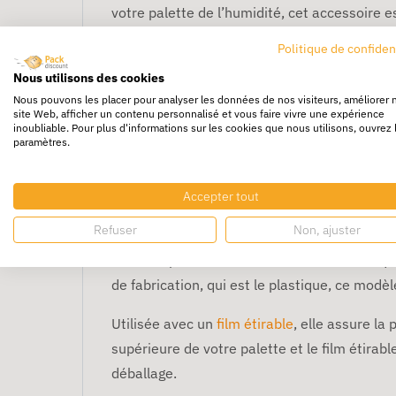
votre palette de l’humidité, cet accessoire es
Politique de confiden
Facile à découper, la coiffe palette s’adap
Nous utilisons des cookies
Écologique, ce modèle de coiffe est entièreme
Nous pouvons les placer pour analyser les données de nos visiteurs, améliorer 
site Web, afficher un contenu personnalisé et vous faire vivre une expérience
Chez Packdiscount, nous vous proposons deux
inoubliable. Pour plus d'informations sur les cookies que nous utilisons, ouvrez 
paramètres.
Il est à noter qu’un rouleau de film plastiqu
Accepter tout
Pourquoi utiliser une
Refuser
Non, ajuster
La coiffe palette est une solution économiqu
de fabrication, qui est le plastique, ce modèl
Utilisée avec un
film étirable
, elle assure la
supérieure de votre palette et le film étirabl
déballage.