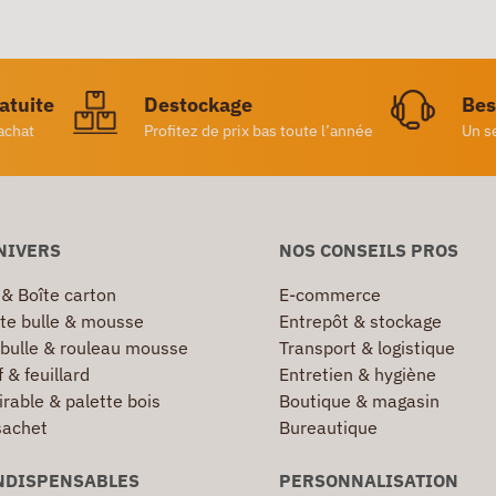
ratuite
Destockage
Bes
achat
Profitez de prix bas toute l’année
Un s
NIVERS
NOS CONSEILS PROS
 & Boîte carton
E-commerce
te bulle & mousse
Entrepôt & stockage
 bulle & rouleau mousse
Transport & logistique
 & feuillard
Entretien & hygiène
irable & palette bois
Boutique & magasin
sachet
Bureautique
NDISPENSABLES
PERSONNALISATION