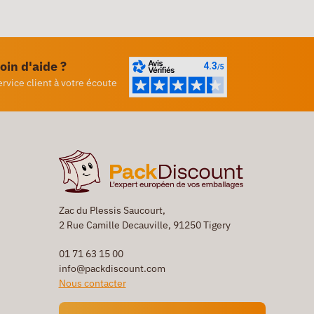
oin d'aide ?
ervice client à votre écoute
Zac du Plessis Saucourt,
2 Rue Camille Decauville, 91250 Tigery
01 71 63 15 00
info@packdiscount.com
Nous contacter