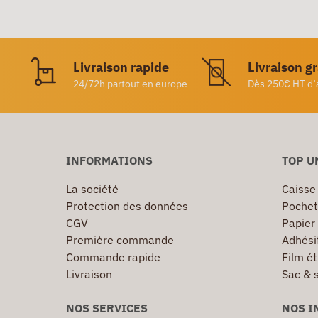
Livraison rapide
Livraison g
24/72h partout en europe
Dès 250€ HT d’
INFORMATIONS
TOP U
La société
Caisse
Protection des données
Pochet
CGV
Papier
Première commande
Adhésif
Commande rapide
Film ét
Livraison
Sac & 
NOS SERVICES
NOS I