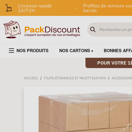
Livraison rapide
Profitez de remises sur
-
24/72H
barrés
NOS PRODUITS
NOS CARTONS
BONNES AFF
POUR VOTRE 1
ACCUEIL
/
FILMS ÉTIRABLES ET PALETTISATION
/
ACCESSOIRE