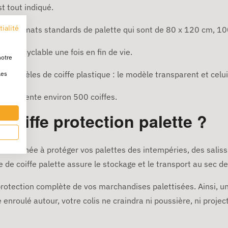
t tout indiqué.
tialité
te aux formats standards de palette qui sont de 80 x 120 cm, 
nt recyclable une fois en fin de vie.
notre
 modèles de coiffe plastique : le modèle transparent et celu
les
e représente environ 500 coiffes.
 coiffe protection palette ?
e destinée à protéger vos palettes des intempéries, des saliss
e de coiffe palette assure le stockage et le transport au sec de
 protection complète de vos marchandises palettisées. Ainsi, une
e enroulé autour, votre colis ne craindra ni poussière, ni projec