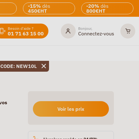
-15%
dès
-20%
dès
450€HT
800€HT
Besoin d'aide ?
Bonjour,
01 71 63 15 00
Connectez-vous
 CODE: NEW10L
 vos
Voir les prix