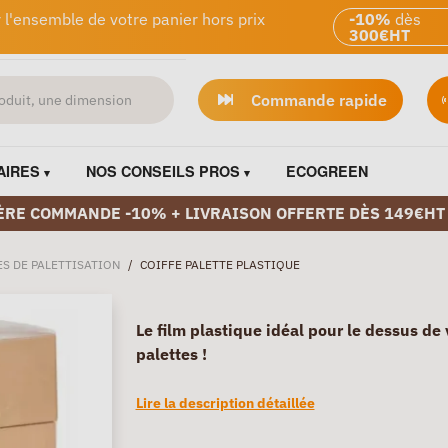
 l'ensemble de votre panier hors prix
-10%
dès
300€HT
Commande rapide
AIRES
NOS CONSEILS PROS
ECOGREEN
ÈRE COMMANDE -10% + LIVRAISON OFFERTE DÈS 149€HT
S DE PALETTISATION
/
COIFFE PALETTE PLASTIQUE
Le film plastique idéal pour le dessus de
palettes !
Lire la description détaillée