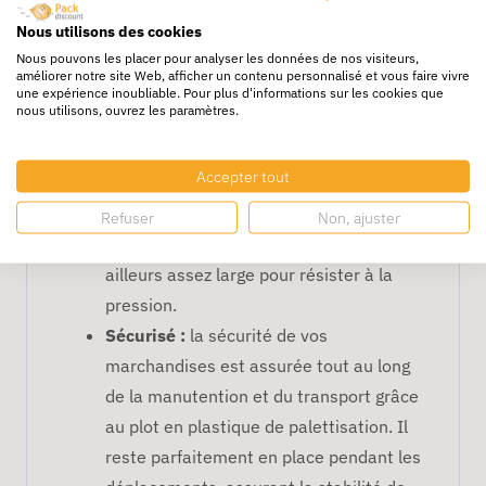
plot en plastique blanc est résistant à
l'écrasement, aux basses températures,
Nous utilisons des cookies
Nous pouvons les placer pour analyser les données de nos visiteurs,
à l'humidité et aux graisses. Pour le
améliorer notre site Web, afficher un contenu personnalisé et vous faire vivre
transport de vos lourdes charges, le plot
une expérience inoubliable. Pour plus d'informations sur les cookies que
nous utilisons, ouvrez les paramètres.
en plastique est un allié de taille. En
effet, sa charge utile est très élevée, car
Accepter tout
elle peut supporter un poids allant
jusqu’à 1000 kg en compression
Refuser
Non, ajuster
verticale. L’épaisseur des pots est par
ailleurs assez large pour résister à la
pression.
Sécurisé :
la sécurité de vos
marchandises est assurée tout au long
de la manutention et du transport grâce
au plot en plastique de palettisation. Il
reste parfaitement en place pendant les