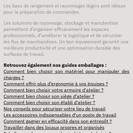
Les bacs de rangement et rayonnages légers sont idéaux
pour la préparation de commandes.
Les solutions de rayonnage, stockage et manutention
permettent d’organiser efficacement les espaces
professionnels, d’améliorer la logistique et de sécuriser
les flux de marchandises. Un bon équipement garantit une
meilleure productivité et une optimisation durable des
surfaces de travail.
Retrouvez également nos guides emballages :
Comment bien choisir son matériel pour manipuler des
charges ?
Comment offrir plus d’ergonomie à vos équipes ?
Comment bien choisir votre armoire d’atelier ?
Comment bien choisir son siège d'atelier ?
Comment bien choisir son établi d'atelier ?
Nos conseils pour sécuriser votre lieu de travail
Les accessoires indispensables d'un poste de travail
Comment gagner en efficacité dans son entrepôt ?
Travailler dans des locaux propres et organisés