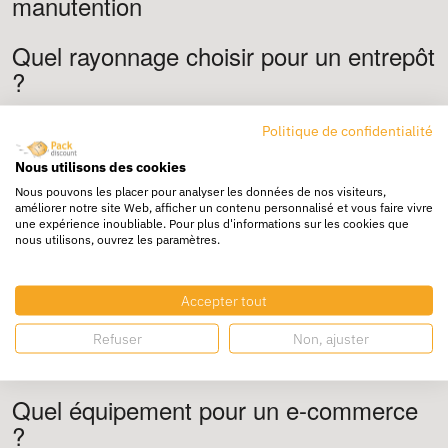
manutention
Quel rayonnage choisir pour un entrepôt
?
Le choix dépend du poids des charges : léger pour cartons,
Politique de confidentialité
mi-lourd pour stockage polyvalent.
Quelle solution pour déplacer des
Nous utilisons des cookies
palettes ?
Nous pouvons les placer pour analyser les données de nos visiteurs,
améliorer notre site Web, afficher un contenu personnalisé et vous faire vivre
une expérience inoubliable. Pour plus d'informations sur les cookies que
Le transpalette manuel est la solution la plus simple et
nous utilisons, ouvrez les paramètres.
économique pour les déplacements internes.
Comment optimiser l’espace de
Accepter tout
stockage ?
Refuser
Non, ajuster
L’utilisation de rayonnages modulaires permet d’exploiter
la hauteur et de maximiser la surface disponible.
Quel équipement pour un e-commerce
?