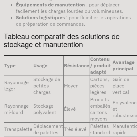
Équipements de manutention
: pour déplacer
facilement les charges lourdes ou volumineuses.
Solutions logistiques
: pour fluidifier les opérations
de préparation de commandes.
Tableau comparatif des solutions de
stockage et manutention
Contenu
Avantage
Type
Usage
Résistance
/ produit
principal
adapté
Stockage de
Cartons,
Gain de
Rayonnage
petites
Moyen
pièces
place
léger
charges
légères
vertical
Produits
Polyvalenc
Rayonnage
Stockage
emballés,
Élevé
et
mi-lourd
polyvalent
cartons
robustess
moyens
Déplacement
Palettes
Manutenti
Transpalette
Très élevé
de palettes
standard
rapide