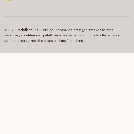
©2023 Packdiscount - Tout pour emballer, protéger, stocker, fermer,
sécuriser, conditionner, palettiser et expédier vos produits - Packdiscount,
vente d'emballages et caisses cartons à petit prix .