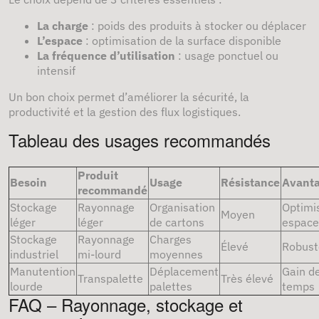
La charge
: poids des produits à stocker ou déplacer
L’espace
: optimisation de la surface disponible
La fréquence d’utilisation
: usage ponctuel ou
intensif
Un bon choix permet d’améliorer la sécurité, la
productivité et la gestion des flux logistiques.
Tableau des usages recommandés
Produit
Besoin
Usage
Résistance
Avant
recommandé
Stockage
Rayonnage
Organisation
Optimi
Moyen
léger
léger
de cartons
espace
Stockage
Rayonnage
Charges
Élevé
Robust
industriel
mi-lourd
moyennes
Manutention
Déplacement
Gain d
Transpalette
Très élevé
lourde
palettes
temps
FAQ – Rayonnage, stockage et