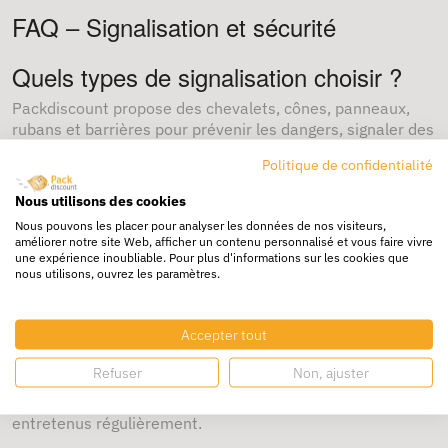
FAQ – Signalisation et sécurité
Quels types de signalisation choisir ?
Packdiscount propose des chevalets, cônes, panneaux,
rubans et barrières pour prévenir les dangers, signaler des
obligations ou délimiter des zones.
Politique de confidentialité
Quand utiliser ces équipements ?
Nous utilisons des cookies
Lors de travaux, d’interventions temporaires, ou dans des
Nous pouvons les placer pour analyser les données de nos visiteurs,
zones à risque, la signalisation est obligatoire pour
améliorer notre site Web, afficher un contenu personnalisé et vous faire vivre
une expérience inoubliable. Pour plus d'informations sur les cookies que
sécuriser les lieux et protéger le personnel.
nous utilisons, ouvrez les paramètres.
Quelles obligations légales en matière
de signalisation ?
Accepter tout
En France, le Code du travail impose un balisage approprié
Refuser
Non, ajuster
et visible pour prévenir les accidents. Les produits doivent
respecter les normes françaises et européennes et être
entretenus régulièrement.