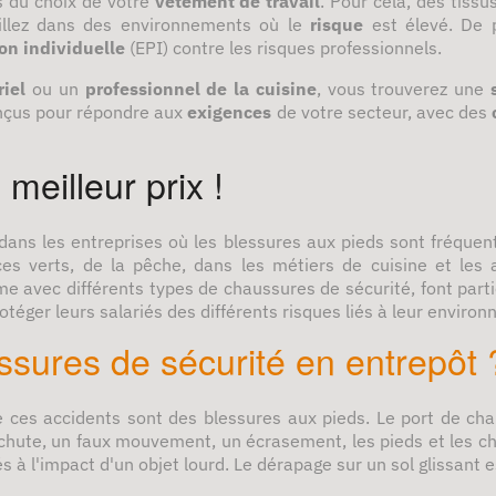
s du choix de votre
vêtement de travail
. Pour cela, des tissu
vaillez dans des environnements où le
risque
est élevé. De p
on individuelle
(EPI) contre les risques professionnels.
riel
ou un
professionnel de la cuisine
, vous trouverez une
onçus pour répondre aux
exigences
de votre secteur, avec des
meilleur prix !
dans les entreprises où les blessures aux pieds sont fréquent
es verts, de la pêche, dans les métiers de cuisine et les 
me avec différents types de chaussures de sécurité, font parti
otéger leurs salariés des différents risques liés à leur enviro
ssures de sécurité en entrepôt 
ces accidents sont des blessures aux pieds. Le port de chau
 chute, un faux mouvement, un écrasement, les pieds et les chev
s à l'impact d'un objet lourd. Le dérapage sur un sol glissant e