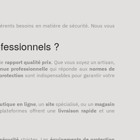
férents besoins en matière de sécurité. Nous vous
ofessionnels ?
le
rapport qualité prix
. Que vous soyez un artisan,
enue professionnelle
qui réponde aux
normes de
protection
sont indispensables pour garantir votre
utique en ligne
, un
site
spécialisé, ou un
magasin
plateformes offrent une
livraison rapide
et une
sécurité
strictes. Les
équipements de protection