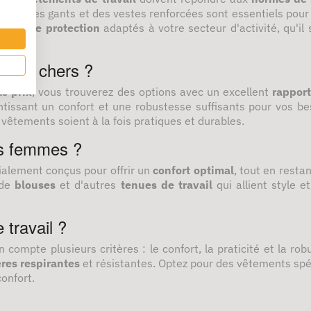
rité
, des gants et des vestes renforcées sont essentiels po
ents de protection
adaptés à votre secteur d'activité, qu'il
l pas chers ?
s prix
, vous trouverez des options avec un excellent
rapport
ntissant un confort et une robustesse suffisants pour vos be
 vêtements soient à la fois pratiques et durables.
es femmes ?
alement conçus pour offrir un
confort optimal
, tout en resta
 de
blouses
et d'autres
tenues de travail
qui allient style e
travail ?
 compte plusieurs critères : le confort, la praticité et la ro
res respirantes
et résistantes. Optez pour des vêtements sp
onfort.