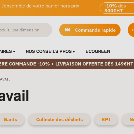
 l'ensemble de votre panier hors prix
-10%
dès
300€HT
Commande rapide
AIRES
NOS CONSEILS PROS
ECOGREEN
ÈRE COMMANDE -10% + LIVRAISON OFFERTE DÈS 149€HT
AVAIL
avail
Gants
Collecte des déchets
EPI
N