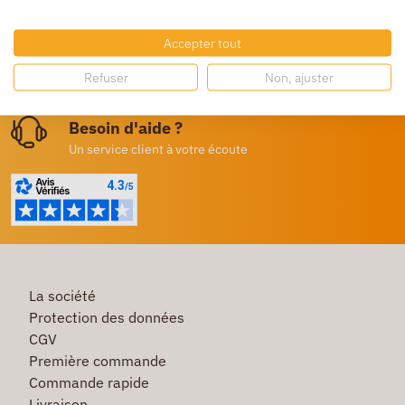
Livraison gratuite
Dès 250€ HT d’achat
Accepter tout
Destockage
Refuser
Non, ajuster
Profitez de prix bas toute l’année
Besoin d'aide ?
Un service client à votre écoute
La société
Protection des données
CGV
Première commande
Commande rapide
Livraison