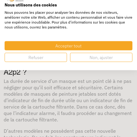
vous que les panneaux ne sont pas pliés et que les
Nous utilisons des cookies
languettes sont pliées à plat. Les barrettes nasales sont
Nous pouvons les placer pour analyser les données de nos visiteurs,
des barrettes en aluminium que vous devez plier pour
améliorer notre site Web, afficher un contenu personnalisé et vous faire vivre
une expérience inoubliable. Pour plus d'informations sur les cookies que
ajuster parfaitement le masque à votre visage. Elles
nous utilisons, ouvrez les paramètres.
rendent le masque plus étanche et empêchent la
poussière de s’insérer. Elles empêchent également la
buée sur les lunettes.
Accepter tout
Quelle est la durée de vie d’un masque
Refuser
Non, ajuster
jetable ? Quand changer la cartouche
A2p2 ?
La durée de service d’un masque est un point clé à ne pas
négliger pour qu’il soit efficace et sécuritaire. Certains
modèles de masques de peinture jetables sont dotés
d’indicateur de fin de durée utile ou un indicateur de fin de
service de la cartouche filtrante. Dans ce cas donc, dès
que l’indicateur alarme, il faudra procéder au changement
de la cartouche filtrante.
D’autres modèles ne possèdent pas cette nouvelle