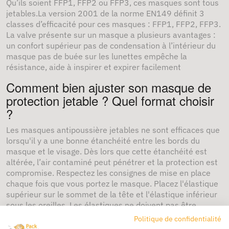
Qu’ils soient FFP1, FFP2 ou FFP3, ces masques sont tous
jetables.La version 2001 de la norme EN149 définit 3
classes d’efficacité pour ces masques : FFP1, FFP2, FFP3.
La valve présente sur un masque a plusieurs avantages :
un confort supérieur pas de condensation à l’intérieur du
masque pas de buée sur les lunettes empêche la
résistance, aide à inspirer et expirer facilement
Comment bien ajuster son masque de
protection jetable ? Quel format choisir
?
Les masques antipoussière jetables ne sont efficaces que
lorsqu'il y a une bonne étanchéité entre les bords du
masque et le visage. Dès lors que cette étanchéité est
altérée, l’air contaminé peut pénétrer et la protection est
compromise. Respectez les consignes de mise en place
chaque fois que vous portez le masque. Placez l'élastique
supérieur sur le sommet de la tête et l'élastique inférieur
sous les oreilles. Les élastiques ne doivent pas être
enroulés. Ajustez les panneaux supérieur et inférieur à
Politique de confidentialité
l’aide des languettes, pour un port confortable. Assurez-