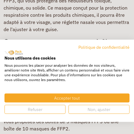
FFP3, qui vous protègera des nébuliseurs toxique,
chimique, ou solide. Ce masque conçut pour la protection
respiratoire contre les produits chimiques, il pourra être
adapté à votre visage, une réglette nasale vous permettra
de l'ajuster à votre guise.
Comment mettre un masque à filtre
anti-grippe ou un FFP2?
Politique de confidentialité
Nous utilisons des cookies
Pour vous protéger de toute contamination de grippe, de
Nous pouvons les placer pour analyser les données de nos visiteurs,
améliorer notre site Web, afficher un contenu personnalisé et vous faire vivre
bactérie ou de particule de poudre chimique, il est
une expérience inoubliable. Pour plus d'informations sur les cookies que
primordial de porter votre masque correctement, en
nous utilisons, ouvrez les paramètres.
respectant sa mise en place.
Le
masque
recouvre la bouche, le nez et le menton, les
Accepter tout
parties nécessaires pour protéger les voies respiratoires.
Refuser
Non, ajuster
Pour prévenir vos utilisations de masques, Packdiscount
vous proposes des boîtes de 5 masques FFP3 ou une
boîte de 10 masques de FFP2.