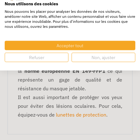
respiratoire est jetable et à usage unique. Il
Nous utilisons des cookies
est interdit d’échanger les masques avec
Nous pouvons les placer pour analyser les données de nos visiteurs,
améliorer notre site Web, afficher un contenu personnalisé et vous faire vivre
d’autres personnes au risque de développer
une expérience inoubliable. Pour plus d'informations sur les cookies que
nous utilisons, ouvrez les paramètres.
les microbes. Le masque jetable ffp1 a donc
une « durée de vie limitée ». Une fois utilisé, il
doit être jeté et non pas rangé pour une
Accepter tout
future utilisation.
Refuser
Non, ajuster
Enfin, les masques anti poussière répondent à
la
norme européenne EN 149-FFP1
ce qui
représente un gage de qualité et de
résistance du masque jetable.
Il est aussi important de protéger vos yeux
pour éviter des lésions oculaires. Pour cela,
équipez-vous de
lunettes de protection
.