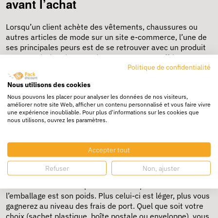
avant l’achat
Lorsqu’un client achète des vêtements, chaussures ou
autres articles de mode sur un site e-commerce, l’une de
ses principales peurs est de se retrouver avec un produit
en mauvais état à cause du transport. Pour offrir une
expérience de livraison optimale à vos clients,
Politique de confidentialité
Packdiscount met à votre disposition des emballages pour
Nous utilisons des cookies
vêtements à la fois pratiques et efficaces. Mais comment
Nous pouvons les placer pour analyser les données de nos visiteurs,
juger de la
qualité d’un emballage textile
?
améliorer notre site Web, afficher un contenu personnalisé et vous faire vivre
une expérience inoubliable. Pour plus d'informations sur les cookies que
L'un des critères principaux pour le choix de votre
nous utilisons, ouvrez les paramètres.
emballage pour vêtements est l'imperméabilité. En effet, il
est important que le vêtement ne prenne pas l'humidité,
pour ne pas se détériorer. Tous les emballages textiles
Accepter tout
proposés par Packdiscount ont l’avantage de résister
efficacement contre l’humidité et la poussière.
Refuser
Non, ajuster
Le deuxième critère à prendre en compte lors du choix de
l’emballage est son poids. Plus celui-ci est léger, plus vous
gagnerez au niveau des frais de port. Quel que soit votre
choix (sachet plastique, boîte postale ou enveloppe), vous