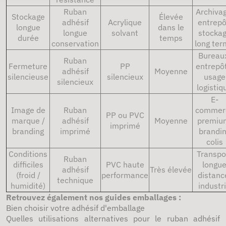
Ruban
Archivag
Stockage
Élevée
adhésif
Acrylique
entrepô
longue
dans le
longue
solvant
stocka
durée
temps
conservation
long te
Bureau
Ruban
Fermeture
PP
entrepôt
adhésif
Moyenne
silencieuse
silencieux
usage
silencieux
logistiq
E-
Image de
Ruban
commer
PP ou PVC
marque /
adhésif
Moyenne
premiu
imprimé
branding
imprimé
brandi
colis
Conditions
Transpo
Ruban
difficiles
PVC haute
longu
adhésif
Très élevée
(froid /
performance
distanc
technique
humidité)
industr
Retrouvez également nos guides emballages :
Bien choisir votre adhésif d'emballage
Quelles utilisations alternatives pour le ruban adhésif