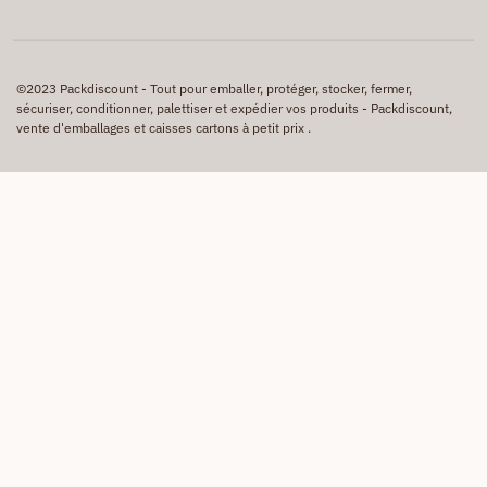
©2023 Packdiscount - Tout pour emballer, protéger, stocker, fermer,
sécuriser, conditionner, palettiser et expédier vos produits - Packdiscount,
vente d'emballages et caisses cartons à petit prix .