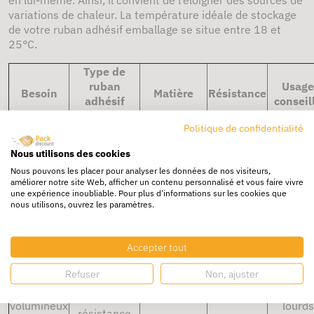
variations de chaleur. La température idéale de stockage
de votre ruban adhésif emballage se situe entre 18 et
25°C.
Type de
ruban
Usage
Besoin
Matière
Résistance
adhésif
conseil
recommandé
Politique de confidentialité
E-
Ruban
commer
Nous utilisons des cookies
Petits colis
adhésif
PP hot melt
Faible
léger,
légers
Nous pouvons les placer pour analyser les données de nos visiteurs,
économique
petits
améliorer notre site Web, afficher un contenu personnalisé et vous faire vivre
carton
une expérience inoubliable. Pour plus d'informations sur les cookies que
nous utilisons, ouvrez les paramètres.
Expéditi
Colis e-
Ruban
régulièr
commerce
adhésif
PP acrylique
Moyenne
carton
standard
polyvalent
Accepter tout
classiqu
Ruban
Refuser
Non, ajuster
Colis
Logistiq
adhésif
PVC / PP
lourds ou
Élevée
carton
haute
renforcé
volumineux
lourds
résistance