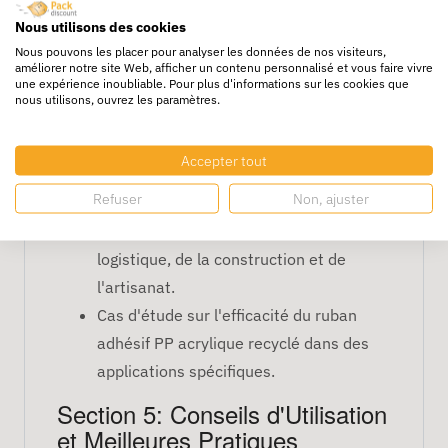
Durabilité et longévité du ruban adhésif
Nous utilisons des cookies
PP acrylique recyclé par rapport aux
Nous pouvons les placer pour analyser les données de nos visiteurs,
améliorer notre site Web, afficher un contenu personnalisé et vous faire vivre
alternatives.
une expérience inoubliable. Pour plus d'informations sur les cookies que
nous utilisons, ouvrez les paramètres.
Section 4: Applications et
Utilisations
Accepter tout
Emballage et expédition dans divers
Refuser
Non, ajuster
secteurs industriels.
Utilisations dans les secteurs de la
logistique, de la construction et de
l'artisanat.
Cas d'étude sur l'efficacité du ruban
adhésif PP acrylique recyclé dans des
applications spécifiques.
Section 5: Conseils d'Utilisation
et Meilleures Pratiques