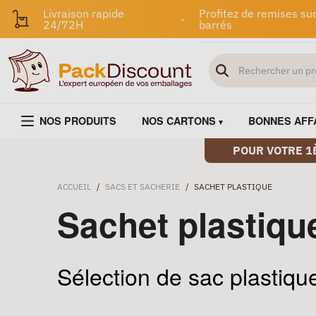
Livraison rapide
Profitez de remises sur
-
24/72H
barrés
NOS PRODUITS
NOS CARTONS
BONNES AFF
POUR VOTRE 1
ACCUEIL
/
SACS ET SACHERIE
/
SACHET PLASTIQUE
Sachet plastiqu
Sélection de sac plastique