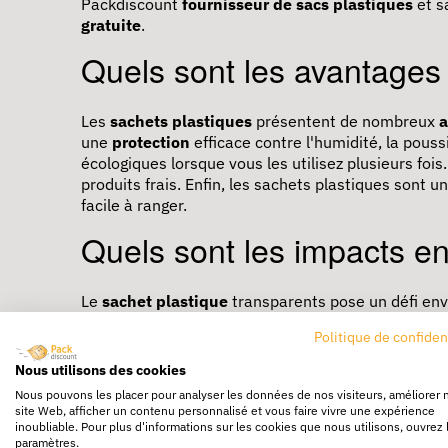
Packdiscount
fournisseur de sacs plastiques
et s
gratuite
.
Quels sont les avantages
Les
sachets plastiques
présentent de nombreux
a
une
protection
efficace contre l'humidité, la pouss
écologiques lorsque vous les utilisez plusieurs fois
produits frais. Enfin, les sachets plastiques sont u
facile à ranger.
Quels sont les impacts e
Le
sachet plastique
transparents pose un défi env
partie des
plastiques à usage unique
, qui contrib
Politique de confiden
alternatives telles que les
sachets plastiques rec
l’utilisation de
plastiques non recyclés
et de privi
Nous utilisons des cookies
Comment utiliser les sach
Nous pouvons les placer pour analyser les données de nos visiteurs, améliorer 
site Web, afficher un contenu personnalisé et vous faire vivre une expérience
inoubliable. Pour plus d'informations sur les cookies que nous utilisons, ouvrez 
paramètres.