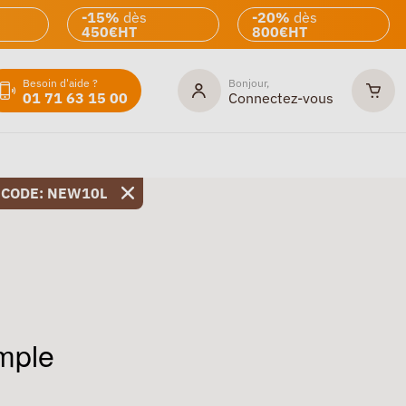
-15%
dès
-20%
dès
450€HT
800€HT
Besoin d'aide ?
Bonjour,
01 71 63 15 00
Connectez-vous
 CODE: NEW10L
imple