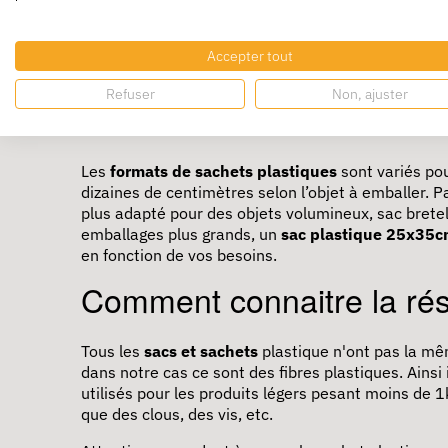
Utilisation des sacs plastique : Le sac à zip est ex
des produits, offrant une protection optimale et un
objets organisés et protégés de l’humidité ou de la
Accepter tout
des
sacs à zip
pour garantir une
fermeture hermé
Refuser
Non, ajuster
Quels formats de sachets 
Les
formats de sachets plastiques
sont variés pou
dizaines de centimètres selon l’objet à emballer. 
plus adapté pour des objets volumineux, sac bretell
emballages plus grands, un
sac plastique 25x35
en fonction de vos besoins.
Comment connaitre la rés
Tous les
sacs et sachets
plastique n'ont pas la mêm
dans notre cas ce sont des fibres plastiques. Ainsi
utilisés pour les produits légers pesant moins de 
que des clous, des vis, etc.