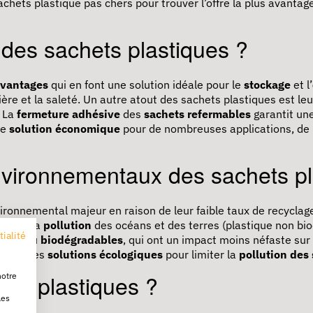
achets plastique pas chers pour trouver l’offre la plus avanta
 des sachets plastiques ?
vantages
qui en font une solution idéale pour le
stockage
et l’
ière et la saleté. Un autre atout des sachets plastiques est le
. La
fermeture adhésive
des
sachets refermables
garantit une
ne
solution économique
pour de nombreuses applications, de l
nvironnementaux des sachets pl
ironnemental majeur en raison de leur faible taux de recyclag
uent à la
pollution
des océans et des terres (plastique non bi
tialité
yclés
ou
biodégradables
, qui ont un impact moins néfaste sur 
légier des
solutions écologiques
pour limiter la
pollution des
ets plastiques ?
notre
les