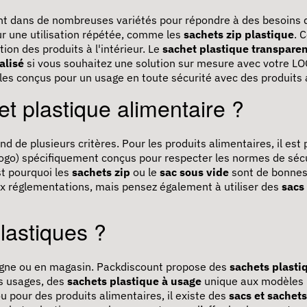
nt dans de nombreuses variétés pour répondre à des besoins di
ur une utilisation répétée, comme les
sachets zip plastique
. 
on des produits à l'intérieur. Le
sachet plastique transpare
alisé
si vous souhaitez une solution sur mesure avec votre LO
les conçus pour un usage en toute sécurité avec des produits 
t plastique alimentaire ?
d de plusieurs critères. Pour les produits alimentaires, il est
ogo)
spécifiquement conçus pour respecter les normes de séc
est pourquoi les
sachets zip
ou le
sac sous vide
sont de bonnes 
aux réglementations, mais pensez également à utiliser des
sacs
lastiques ?
igne ou en magasin. Packdiscount propose des
sachets plasti
s usages, des
sachets plastique à usage
unique aux modèles
u pour des produits alimentaires, il existe des
sacs et sachet