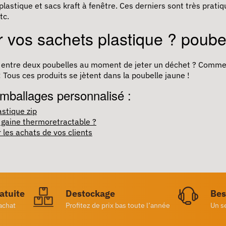
 plastique et sacs kraft à fenêtre. Ces derniers sont très prat
tc.
r vos sachets plastique ? poube
fois entre deux poubelles au moment de jeter un déchet ? Comm
 Tous ces produits se jètent dans la poubelle jaune !
mballages personnalisé :
astique zip
a gaine thermoretractable ?
r les achats de vos clients
ratuite
Destockage
Bes
achat
Profitez de prix bas toute l’année
Un s