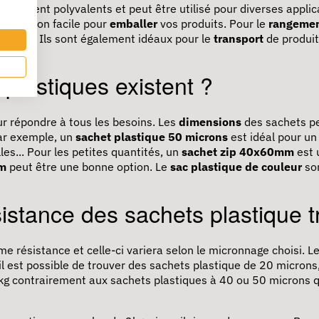
trêmement polyvalents et peut être utilisé pour diverses applica
e solution facile pour
emballer
vos produits. Pour le
rangeme
 saleté. Ils sont également idéaux pour le
transport
de produits
tique.
plastiques existent ?
r répondre à tous les besoins. Les
dimensions
des sachets pe
Par exemple, un
sachet plastique 50 microns
est idéal pour un
es... Pour les petites quantités, un
sachet zip 40x60mm
est 
cm
peut être une bonne option. Le
sac plastique de couleur
son
istance des sachets plastique t
e résistance et celle-ci variera selon le micronnage choisi. Le
 il est possible de trouver des sachets plastique de 20 microns
1kg contrairement aux sachets plastiques à 40 ou 50 microns qu