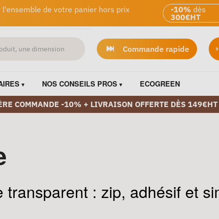
 l'ensemble de votre panier hors prix
-10%
dès
300€HT
Commande rapide
AIRES
NOS CONSEILS PROS
ECOGREEN
ÈRE COMMANDE -10% + LIVRAISON OFFERTE DÈS 149€HT
e
 transparent : zip, adhésif et s