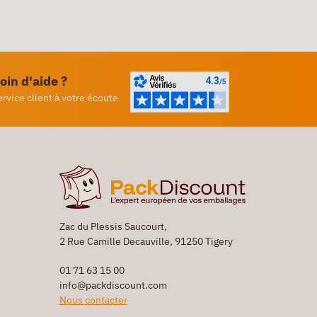
oin d'aide ?
ervice client à votre écoute
Zac du Plessis Saucourt,
2 Rue Camille Decauville, 91250 Tigery
01 71 63 15 00
info@packdiscount.com
Nous contacter