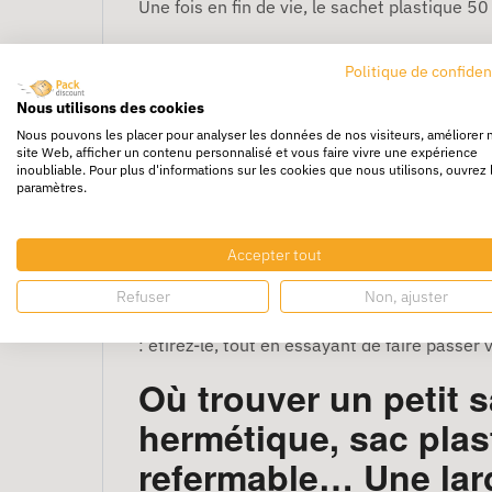
Une fois en fin de vie, le sachet plastique 5
Pour vous donner entière satisfaction, ce mo
Politique de confiden
Bien choisir son emb
Nous utilisons des cookies
Nous pouvons les placer pour analyser les données de nos visiteurs, améliorer 
site Web, afficher un contenu personnalisé et vous faire vivre une expérience
Le choix du sachet plastique adapté se fait p
inoubliable. Pour plus d'informations sur les cookies que nous utilisons, ouvrez 
paramètres.
plastique à utiliser doit être élevée. Ainsi, 
Comment recycler un
Accepter tout
Refuser
Non, ajuster
Tous les sachets plastiques ne sont pas recyc
: étirez-le, tout en essayant de faire passer v
Où trouver un petit 
hermétique, sac plas
refermable… Une lar