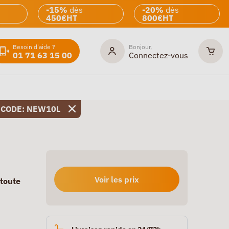
-15%
dès
-20%
dès
450€HT
800€HT
Besoin d'aide ?
Bonjour,
01 71 63 15 00
Connectez-vous
 CODE: NEW10L
Voir les prix
 toute