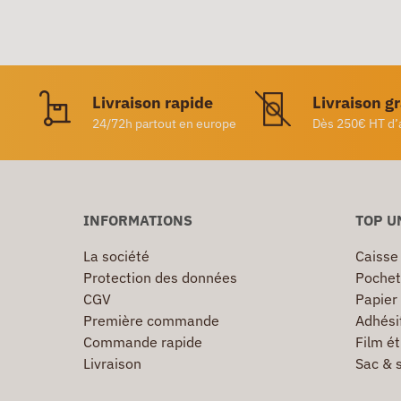
Livraison rapide
Livraison g
24/72h partout en europe
Dès 250€ HT d’
INFORMATIONS
TOP U
La société
Caisse
Protection des données
Pochet
CGV
Papier
Première commande
Adhésif
Commande rapide
Film ét
Livraison
Sac & 