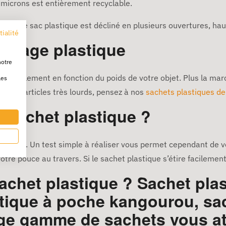
0 microns est entièrement recyclable.
dèle de sac plastique est décliné en plusieurs ouvertures, hau
tialité
allage plastique
notre
rincipalement en fonction du poids de votre objet. Plus la mar
les
pour vos articles très lourds, pensez à nos
sachets plastiques d
 sachet plastique ?
lables. Un test simple à réaliser vous permet cependant de vér
otre pouce au travers. Si le sachet plastique s’étire facilement,
sachet plastique ? Sachet plas
tique à poche kangourou, sa
ge gamme de sachets vous at