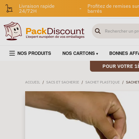
Livraison rapide
Profitez de remises sur
-
24/72H
barrés
NOS PRODUITS
NOS CARTONS
BONNES AFF
POUR VOTRE 1
ACCUEIL
/
SACS ET SACHERIE
/
SACHET PLASTIQUE
/
SACHET