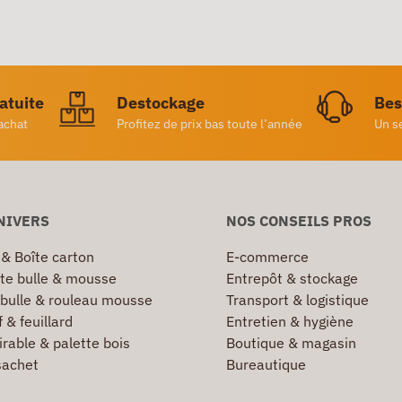
ratuite
Destockage
Bes
achat
Profitez de prix bas toute l’année
Un s
NIVERS
NOS CONSEILS PROS
 & Boîte carton
E-commerce
te bulle & mousse
Entrepôt & stockage
 bulle & rouleau mousse
Transport & logistique
 & feuillard
Entretien & hygiène
irable & palette bois
Boutique & magasin
sachet
Bureautique