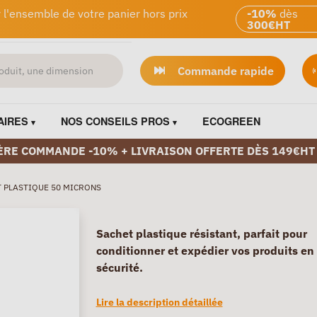
 l'ensemble de votre panier hors prix
-10%
dès
300€HT
Commande rapide
AIRES
NOS CONSEILS PROS
ECOGREEN
ÈRE COMMANDE -10% + LIVRAISON OFFERTE DÈS 149€HT
 PLASTIQUE 50 MICRONS
Sachet plastique résistant, parfait pour
conditionner et expédier vos produits en
sécurité.
Lire la description détaillée