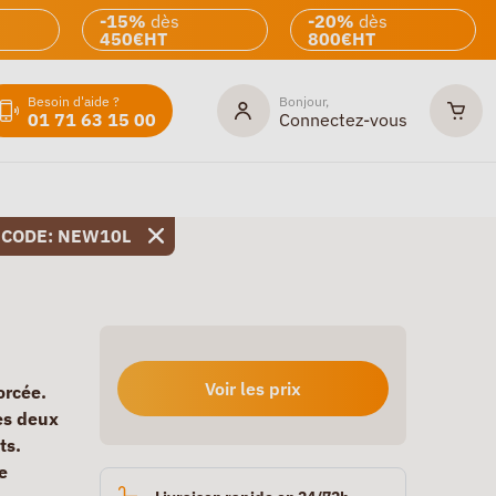
-15%
dès
-20%
dès
450€HT
800€HT
Besoin d'aide ?
Bonjour,
01 71 63 15 00
Connectez-vous
 CODE: NEW10L
Voir les prix
orcée.
les deux
ts.
e