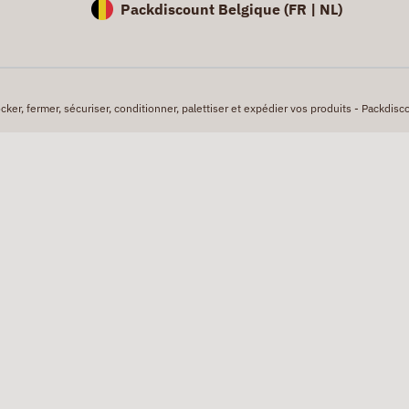
Packdiscount Belgique (
FR |
NL)
er, fermer, sécuriser, conditionner, palettiser et expédier vos produits - Packdisco