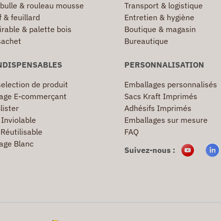
 bulle & rouleau mousse
Transport & logistique
 & feuillard
Entretien & hygiène
irable & palette bois
Boutique & magasin
sachet
Bureautique
NDISPENSABLES
PERSONNALISATION
election de produit
Emballages personnalisés
age E-commerçant
Sacs Kraft Imprimés
lister
Adhésifs Imprimés
Inviolable
Emballages sur mesure
Réutilisable
FAQ
age Blanc
Suivez-nous :