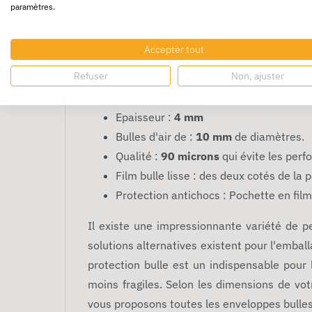
paramètres.
mettant les objets à l'abri des chocs et 
permettent de réduire les frais d'affranchi
et sensibles. Sachet bulle très léger, idéal po
Accepter tout
Refuser
Non, ajuster
Rabat : fermeture facile et rapide
avec
l'emploi.
Epaisseur :
4 mm
Bulles d'air de :
10 mm
de diamètres.
Qualité :
90 microns
qui évite les perf
Film bulle lisse : des deux cotés
de la p
Protection antichocs
: Pochette en fil
Il existe une impressionnante variété de p
solutions alternatives existent pour l'emball
protection bulle est un indispensable pour 
moins fragiles. Selon les dimensions de vot
vous proposons toutes les enveloppes bulles 