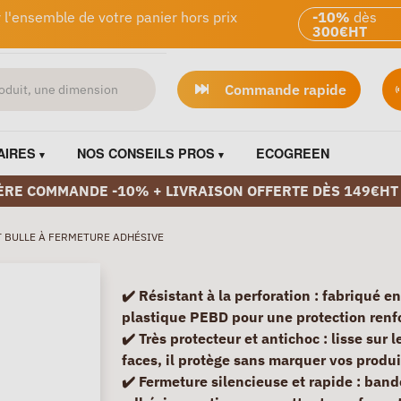
 l'ensemble de votre panier hors prix
-10%
dès
300€HT
Commande rapide
AIRES
NOS CONSEILS PROS
ECOGREEN
ÈRE COMMANDE -10% + LIVRAISON OFFERTE DÈS 149€HT
 BULLE À FERMETURE ADHÉSIVE
✔️
Résistant à la perforation
: fabriqué en
plastique PEBD pour une protection renf
✔️
Très protecteur et antichoc
: lisse sur 
faces, il protège sans marquer vos produi
✔️
Fermeture silencieuse et rapide
: band