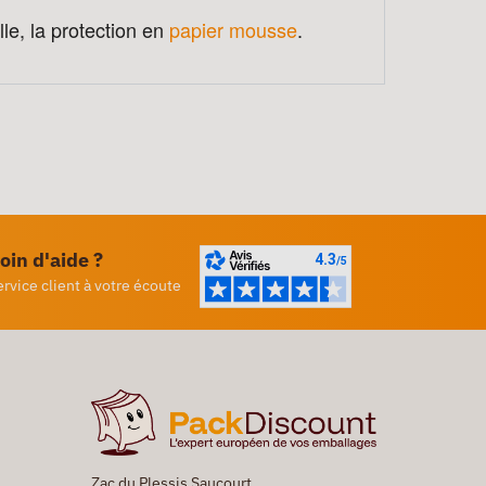
le, la protection en
papier mousse
.
oin d'aide ?
ervice client à votre écoute
Zac du Plessis Saucourt,