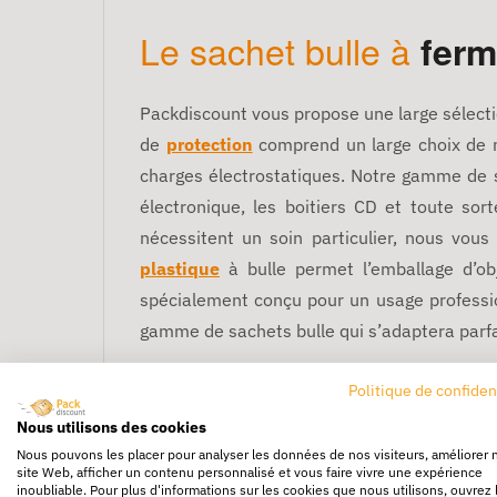
Le sachet bulle à
ferm
Packdiscount vous propose une large sélect
de
protection
comprend un large choix de m
charges électrostatiques. Notre gamme de 
électronique, les boitiers CD et toute sor
nécessitent un soin particulier, nous vo
plastique
à bulle permet l’emballage d’ob
spécialement conçu pour un usage professio
gamme de sachets bulle qui s’adaptera parf
Les avantages du sachet bulle 
Politique de confiden
Sachet bulle à fermeture adhésive, le meille
Nous utilisons des cookies
produits fragiles craignant les chocs !
Cet
Nous pouvons les placer pour analyser les données de nos visiteurs, améliorer 
site Web, afficher un contenu personnalisé et vous faire vivre une expérience
d'objets fragiles en vrac. Parois de ce sac
inoubliable. Pour plus d'informations sur les cookies que nous utilisons, ouvrez 