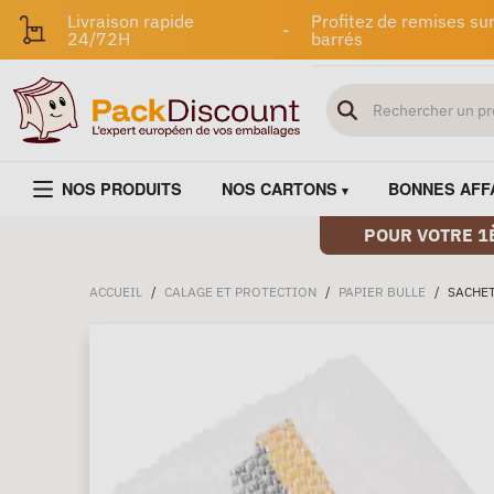
Livraison rapide
Profitez de remises sur
-
24/72H
barrés
NOS PRODUITS
NOS CARTONS
BONNES AFF
POUR VOTRE 1
ACCUEIL
/
CALAGE ET PROTECTION
/
PAPIER BULLE
/
SACHET