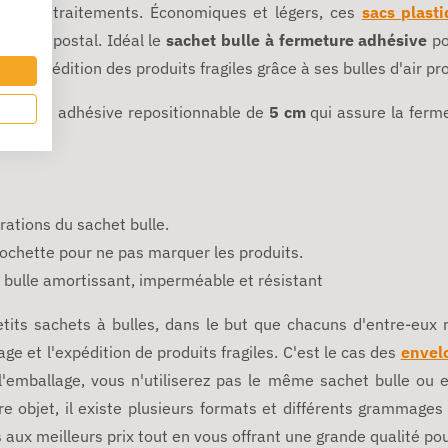
mauvais traitements. Économiques et légers, ces
sacs plast
ssement postal.
Idéal le
sachet bulle à fermeture adhésive
po
ur l'expédition des produits fragiles grâce à ses bulles d'air pr
 bande adhésive repositionnable de
5 cm
qui assure la ferm
orations du sachet bulle.
ochette pour ne pas marquer les produits.
m bulle amortissant, imperméable et résistant
etits sachets à bulles, dans le but que chacuns d'entre-eux 
age et l'expédition de produits fragiles. C'est le cas des
envel
l'emballage, vous n'utiliserez pas le même sachet bulle ou 
re objet, il existe plusieurs formats et différents grammage
aux meilleurs prix tout en vous offrant une grande qualité pou