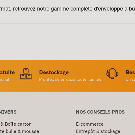
format, retrouvez notre gamme complète d'enveloppe à bul
ratuite
Destockage
Bes
achat
Profitez de prix bas toute l’année
Un s
NIVERS
NOS CONSEILS PROS
 & Boîte carton
E-commerce
te bulle & mousse
Entrepôt & stockage