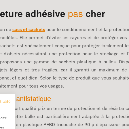
pas
eture adhésive
cher
ion de
sacs et sachets
pour le conditionnement et la protectio
odèles. Elle permet d’éviter les rayures et de protéger vos
sachets est spécialement conçue pour protéger facilement l
te d’objets nécessitant une protection pour le stockage et l
us proposons une gamme de sachets plastique à bulles. Dis
jets légers et très fragiles, car il garanti un maximum d
nnel et quotidien. Selon le type de produit que vous souhait
aitement pour tous vos usages.
d'air antistatique
tialité
ur rapport qualité prix en terme de protection et de résistanc
te
pochette bulle
est particulièrement adaptée à la protect
notre
het bulle en plastique PEBD tricouche de 90 µ d'épaisseur po
les