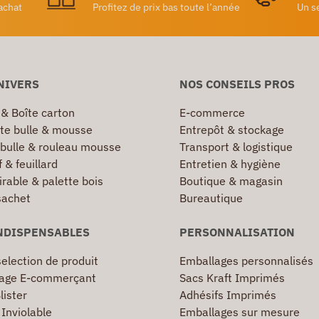
achat
Profitez de prix bas toute l’année
Un s
NIVERS
NOS CONSEILS PROS
 & Boîte carton
E-commerce
te bulle & mousse
Entrepôt & stockage
 bulle & rouleau mousse
Transport & logistique
 & feuillard
Entretien & hygiène
irable & palette bois
Boutique & magasin
sachet
Bureautique
NDISPENSABLES
PERSONNALISATION
election de produit
Emballages personnalisés
age E-commerçant
Sacs Kraft Imprimés
lister
Adhésifs Imprimés
Inviolable
Emballages sur mesure