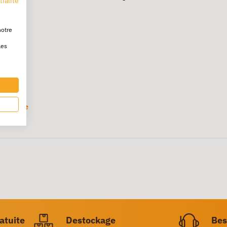
tialité
notre
les
sifs.
nt.
routière
ratuite
Destockage
Bes