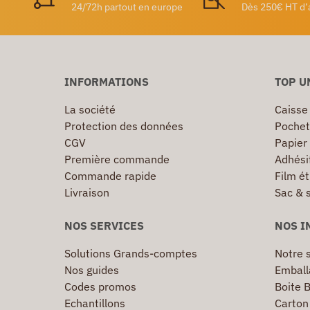
24/72h partout en europe
Dès 250€ HT d’
INFORMATIONS
TOP U
La société
Caisse
Protection des données
Pochet
CGV
Papier
Première commande
Adhésif
Commande rapide
Film ét
Livraison
Sac & 
NOS SERVICES
NOS I
Solutions Grands-comptes
Notre s
Nos guides
Emball
Codes promos
Boite B
Echantillons
Carton 