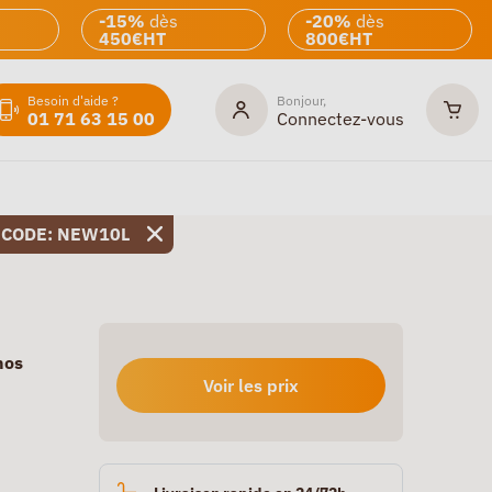
-15%
dès
-20%
dès
450€HT
800€HT
Besoin d'aide ?
Bonjour,
01 71 63 15 00
Connectez-vous
 CODE: NEW10L
nos
Voir les prix