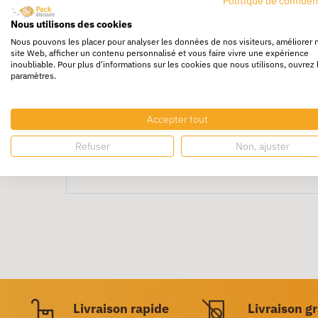
Politique de confiden
Nous utilisons des cookies
Cône de signalisation routière
Nous pouvons les placer pour analyser les données de nos visiteurs, améliorer 
A usage courantFabriqués en polypropylène.
site Web, afficher un contenu personnalisé et vous faire vivre une expérience
inoubliable. Pour plus d'informations sur les cookies que nous utilisons, ouvrez 
Bonne stabilité.
paramètres.
Avec bande réfléchissante classe 1.
Résiste à l'écrasement, UV, et produits agres
Accepter tout
Empilable pour un gain de place au rangeme
Refuser
Non, ajuster
Vendus par lot de 5
cônes de signalisation 
Livraison rapide
Livraison g