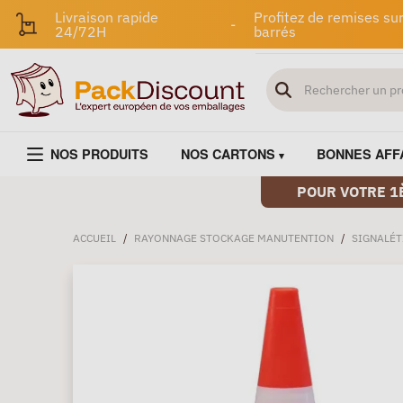
Livraison rapide
Profitez de remises sur
-
24/72H
barrés
NOS PRODUITS
NOS CARTONS
BONNES AFF
POUR VOTRE 1
ACCUEIL
/
RAYONNAGE STOCKAGE MANUTENTION
/
SIGNALÉT