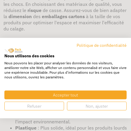
les chocs. En choisissant des matériaux de qualité, vous
réduisez le
risque
de casse. Assurez-vous de bien adapter
la
dimension
des
emballages cartons
à la taille de vos
produits pour optimiser l'espace et maximiser l'efficacité
du calage.
Quels sont les matériaux des plots de
Politique de confidentialité
calage ?
Nous utilisons des cookies
Les
plots de calage
peuvent être fabriqués à partir de
Nous pouvons les placer pour analyser les données de nos visiteurs,
différents
matériaux
tels que :
améliorer notre site Web, afficher un contenu personnalisé et vous faire vivre
une expérience inoubliable. Pour plus d'informations sur les cookies que
nous utilisons, ouvrez les paramètres.
Mousse
: Souple et légère, elle absorbe bien les
chocs.
Polyéthylène
: Résistant et durable, il est souvent
Accepter tout
utilisé pour des solutions de calage standard.
Polystyrène
: Léger et rigide, il est utilisé pour les
Refuser
Non, ajuster
produits moins fragiles.
Recyclé
: Une option plus écologique pour réduire
l'impact environnemental.
Plastique
: Plus solide, idéal pour les produits lourds