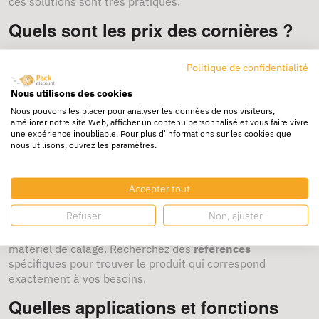
ces solutions sont très pratiques.
Quels sont les prix des cornières ?
Les prix des cornières de protection varient selon le
Politique de confidentialité
matériau, la taille et les caractéristiques spécifiques du
produit. Vous pouvez trouver et commander des cornières
Nous utilisons des cookies
à partir de quelques euros, avec des
offres attractives
sur
Nous pouvons les placer pour analyser les données de nos visiteurs,
le site Packdiscount : un achat rapide et simple de toute
améliorer notre site Web, afficher un contenu personnalisé et vous faire vivre
une expérience inoubliable. Pour plus d'informations sur les cookies que
une gamme.
nous utilisons, ouvrez les paramètres.
Où acheter des cornières de
protection ?
Accepter tout
Refuser
Non, ajuster
Les cornières de protection sont disponibles auprès de
notre boutique en ligne Packdiscount et expert en
matériel de calage. Recherchez des
références
spécifiques pour trouver le produit qui correspond
exactement à vos besoins.
Quelles applications et fonctions