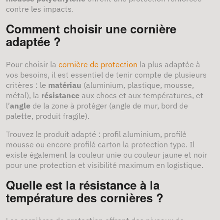
contre les impacts.
Comment choisir une cornière
adaptée ?
Pour choisir la
cornière de protection
la plus adaptée à
vos besoins, il est essentiel de tenir compte de plusieurs
critères : le
matériau
(aluminium, plastique, mousse,
métal), la
résistance
aux chocs et aux températures, et
l’
angle
de la zone à protéger (angle de mur, bord de
palette, produit fragile).
Trouvez le produit adapté : profil aluminium, profilé
mousse ou encore profilé carton la protection type. Il
existe également la couleur unie ou couleur jaune et noir
pour une protection et visibilité maximum en logistique.
Quelle est la résistance à la
température des cornières ?